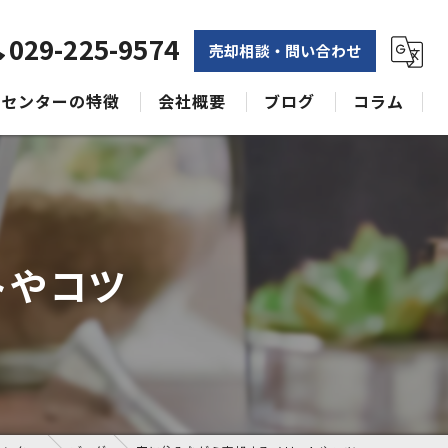
029-225-9574
売却相談・問い合わせ
センターの特徴
会社概要
ブログ
コラム
相続
水戸不動産売却相談センター
土地
空き家
トやコツ
戸建て
収益物件