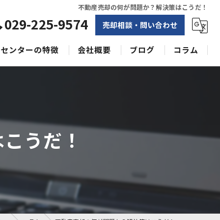
不動産売却の何が問題か？解決策はこうだ！
029-225-9574
売却相談・問い合わせ
センターの特徴
会社概要
ブログ
コラム
相続
水戸不動産売却相談センター
土地
空き家
はこうだ！
戸建て
収益物件