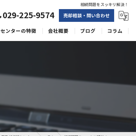
相続問題をスッキリ解決！
029-225-9574
売却相談・問い合わせ
センターの特徴
会社概要
ブログ
コラム
相続
水戸不動産売却相談センター
土地
空き家
！
戸建て
収益物件