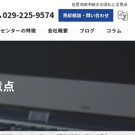
任意売却手続きの流れと注意点
029-225-9574
売却相談・問い合わせ
センターの特徴
会社概要
ブログ
コラム
相続
水戸不動産売却相談センター
土地
空き家
意点
戸建て
収益物件