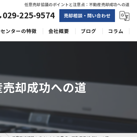
任意売却協議のポイントと注意点：不動産売却成功への道
029-225-9574
売却相談・問い合わせ
センターの特徴
会社概要
ブログ
コラム
相続
水戸不動産売却相談センター
土地
空き家
産売却成功への道
戸建て
収益物件