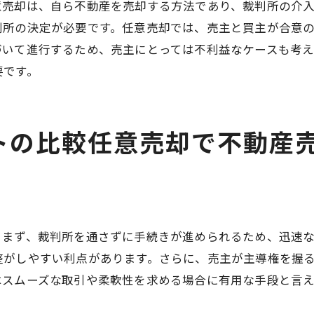
任意売却と通常売却のコスト比較
意売却は、自ら不動産を売却する方法であり、裁判所の介
どちらの方法が自分に適しているか判断する方法
判所の決定が必要です。任意売却では、売主と買主が合意
づいて進行するため、売主にとっては不利益なケースも考
任意売却と通常売却の成功事例比較
要です。
家のアドバイスが必須任意売却で安心して不動産売却を進
任意売却における専門家の役割
弁護士によるサポートの重要性
トの比較任意売却で不動産
不動産業者の選び方
任意売却の専門家を選ぶ際のチェックポイント
専門家と連携して進める方法
専門家のアドバイスを最大限に活用する方法
。まず、裁判所を通さずに手続きが進められるため、迅速
売却の成功事例不動産売却で得られる最大の利益を目指し
整がしやすい利点があります。さらに、売主が主導権を握
成功事例から学ぶ任意売却のポイント
はスムーズな取引や柔軟性を求める場合に有用な手段と言え
任意売却で得られる最大の利益とは？