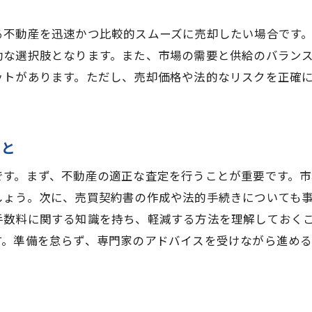
書類の誤りを防ぐための対策
る不動産を迅速かつ比較的スムーズに売却したい場合です
整理の一環としての任意売却不動産売却をスムーズに進め
効な選択肢となります。また、市場の需要と供給のバラン
債務整理における任意売却の位置づけ
ットがあります。ただし、売却価格や法的なリスクを正確
任意売却と他の債務整理方法の比較
スムーズに進めるための債権者との交渉術
債務整理の専門家の選び方
こと
任意売却と自己破産の違い
です。まず、不動産の適正な査定を行うことが重要です。
債務整理を成功させるためのステップ
しょう。次に、売買契約書の作成や法的手続きについても
売却と通常売却の違い不動産売却の方法を理解しよう
手数料に関する知識を持ち、軽減する方法を理解しておく
す。準備を怠らず、専門家のアドバイスを受けながら進める
任意売却と通常売却の基本的な違い
任意売却の手続きと通常売却の手続き比較
任意売却のメリットと通常売却のメリット