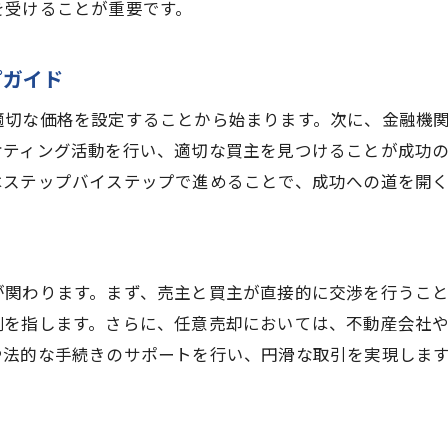
を受けることが重要です。
な価格設定の重要性任意売却で高値で売却するためのポイ
適正な価格設定の方法とは？
プガイド
市場調査を通じた価格設定の重要性
適切な価格を設定することから始まります。次に、金融機
価格交渉のテクニック
ケティング活動を行い、適切な買主を見つけることが成功
不動産鑑定士の利用方法
はステップバイステップで進めることで、成功への道を開
高値で売却するためのプレゼンテーション方法
価格設定ミスを避けるためのアドバイス
書類の作成のコツ任意売却で失敗しないための準備
が関わります。まず、売主と買主が直接的に交渉を行うこ
任意売却に必要な法的書類とは？
側を指します。さらに、任意売却においては、不動産会社
書類作成時の注意点
や法的な手続きのサポートを行い、円滑な取引を実現しま
専門家のサポートを受ける重要性
任意売却契約書のポイント
法的書類のチェックリスト