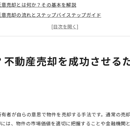
任意売却とは何か？その基本を解説
任意売却の流れとステップバイステップガイド
任意売却に関わる主要な関係者とは
任意売却が適している状況とは？
任意売却を始める前に知っておくべきこと
任意売却と強制売却の違い
？不動産売却を成功させる
ットとデメリットの比較任意売却で不動産売却を効率化す
任意売却のメリットとは？
任意売却のデメリットを理解する
不動産売却における任意売却の効率化ポイント
任意売却におけるトラブル事例と対策
所有者が自らの意思で物件を売却する手法です。通常の売
任意売却の成功事例と学び
却には、物件の市場価値を適切に把握することや金融機関
効率的に任意売却を進めるためのツールとリソース