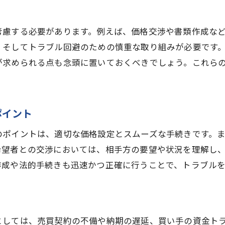
成功事例に共通する成功要因
任意売却の成功事例を再現する方法
考慮する必要があります。例えば、価格交渉や書類作成な
成功事例から見るトラブル回避のポイント
、そしてトラブル回避のための慎重な取り組みが必要です
任意売却の成功事例に学ぶ価格設定のコツ
が求められる点も念頭に置いておくべきでしょう。これら
ポイント
のポイントは、適切な価格設定とスムーズな手続きです。
希望者との交渉においては、相手方の要望や状況を理解し
作成や法的手続きも迅速かつ正確に行うことで、トラブル
としては、売買契約の不備や納期の遅延、買い手の資金ト