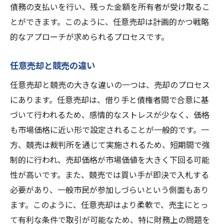
債務の支払いを行い、残った金額を所有者が受け取るこ
任意売却のメリットとデメリット
とができます。このように、任意売却は計画的かつ戦略
競売回避のための具体的な方法
的なアプローチが求められるプロセスです。
任意売却の成功事例
不動産売却時の任意売却と競売の違いを徹底比
任意売却と競売の違い
較
任意売却と競売の大きな違いの一つは、売却のプロセス
任意売却と競売の基本的な違い
にあります。任意売却は、借り手と債権者間で合意に基
それぞれの手続きの流れ
づいて行われるため、感情的なストレスが少なく、価格
も市場価格に近い形で設定されることが一般的です。一
費用面の比較
方、競売は裁判所を通じて実施されるため、短期間で強
売却価格への影響
制的に行われ、売却価格が市場価値を大きく下回る可能
売却期間の違い
性が高いです。また、競売では買い手が即決で入札する
心理的負担の比較
必要があり、一般市民が参加しづらいという側面もあり
任意売却を成功させるための不動産売却のポイ
ます。このように、任意売却はより柔軟で、売主にとっ
ント
て有利な条件で取引が可能なため、特に財務上の問題を