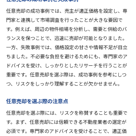
任意売却後のリスク管理
任意売却の成功事例では、売主が適正価格を設定し、専
任意売却を選ぶ際の不動産売却に関する重要な
門家と連携して市場調査を行ったことが大きな要因で
注意点
す。例えば、周辺の物件相場を分析し、需要と供給のバ
任意売却を選ぶ理由と注意点
ランスを保つことで、迅速に売却が可能となりました。
任意売却の適用条件
一方、失敗事例では、価格設定の甘さや情報不足が目立
契約時に確認すべきポイント
ちました。不必要な負担を避けるためにも、専門家のア
任意売却のタイミング
ドバイスを受け、しっかりとしたリサーチを行うことが
任意売却後の手続き
重要です。任意売却を選ぶ際は、成功事例を参考にしつ
注意すべき法的事項
つ、リスクをしっかり理解することが欠かせません。
任意売却を選ぶ際の注意点
任意売却を選ぶ際には、リスクを称賛することも重要で
す。まず、任意売却には信頼できる不動産業者の選定が
必須です。専門家のアドバイスを受けることで、適正価