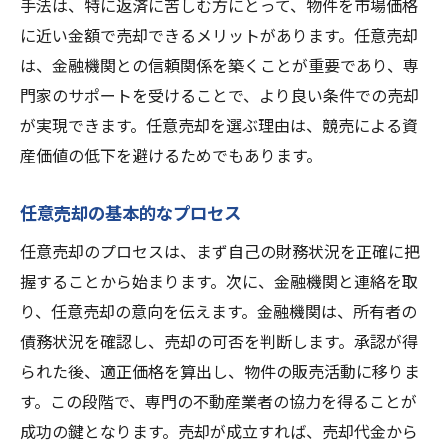
手法は、特に返済に苦しむ方にとって、物件を市場価格
任意売却後の資金計画
に近い金額で売却できるメリットがあります。任意売却
不動産売却の際の任意売却のリスクを知ってお
は、金融機関との信頼関係を築くことが重要であり、専
くべき理由
門家のサポートを受けることで、より良い条件での売却
任意売却に伴う主なリスク
が実現できます。任意売却を選ぶ理由は、競売による資
市場価格とのギャップ
産価値の低下を避けるためでもあります。
売却が完了しない可能性
法的なトラブルの可能性
任意売却の基本的なプロセス
任意売却時の債権者対応
任意売却のプロセスは、まず自己の財務状況を正確に把
リスクを最小限に抑えるための対策
握することから始まります。次に、金融機関と連絡を取
任意売却で避けられる競売のリスクとそのメリ
り、任意売却の意向を伝えます。金融機関は、所有者の
ット
債務状況を確認し、売却の可否を判断します。承認が得
られた後、適正価格を算出し、物件の販売活動に移りま
競売のリスクとは？
す。この段階で、専門の不動産業者の協力を得ることが
競売を避けるための任意売却
成功の鍵となります。売却が成立すれば、売却代金から
競売と任意売却の比較