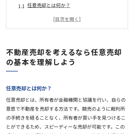
任意売却とは何か？
任意売却の基本的なプロセス
任意売却と競売の違い
任意売却に必要な書類と手続き
任意売却の成功事例と失敗事例
不動産売却を考えるなら任意売却
任意売却を選ぶ際の注意点
の基本を理解しよう
任意売却のメリットを活かして不動産売却をス
ムーズに進める方法
任意売却で得られる主なメリット
任意売却とは何か？
任意売却の交渉ポイント
任意売却とは、所有者が金融機関と協議を行い、自らの
任意売却で避けるべき落とし穴
意思で不動産を売却する方法です。競売のように裁判所
専門家に相談することの重要性
の手続きを経ることなく、所有者が買い手を見つけるこ
任意売却の進め方とスケジュール
とができるため、スピーディーな売却が可能です。この