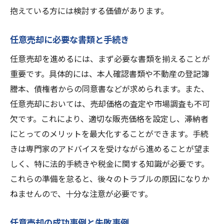
成功する任意売却のコツ
抱えている方には検討する価値があります。
任意売却に必要な準備
任意売却に必要な書類と手続き
適切な不動産会社の選び方
交渉力を高めるためのポイント
任意売却を進めるには、まず必要な書類を揃えることが
重要です。具体的には、本人確認書類や不動産の登記簿
市場分析の重要性
謄本、債権者からの同意書などが求められます。また、
売却後のフォローアップ
任意売却においては、売却価格の査定や市場調査も不可
不動産売却における任意売却のリスクとその対
欠です。これにより、適切な販売価格を設定し、滞納者
策
にとってのメリットを最大化することができます。手続
任意売却のリスクを理解する
きは専門家のアドバイスを受けながら進めることが望ま
リスク軽減のための準備
しく、特に法的手続きや税金に関する知識が必要です。
法的リスクの対策
これらの準備を怠ると、後々のトラブルの原因になりか
経済的リスクに備える
ねませんので、十分な注意が必要です。
専門家との連携
任意売却の成功事例と失敗事例