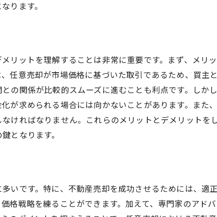
になります。
交渉の成功事例と失敗事例
専門家のアドバイスを活用して不動産売却を成功させる方
専門家の選び方と活用法
デメリットを理解することは非常に重要です。まず、メリ
不動産エージェントの役割と重要性
は、任意売却が市場価格に基づいた取引であるため、買主
法律的アドバイスの活用
関との関係が比較的スムーズに進むことも利点です。しか
評価や査定の専門家に相談するメリット
金化が求められる場合には向かないことがあります。また
専門家のネットワークを活用する
しなければなりません。これらのメリットとデメリットを
成功事例に見る専門家の有用性
の鍵となります。
不動産売却における重要なステップ市場調査と適正価格設
市場調査の具体的な手順
価格設定のベストプラクティス
に多いです。特に、不動産売却を成功させるためには、適
市場変動に応じた価格設定戦略
、価格戦略を練ることができます。加えて、専門家のアドバ