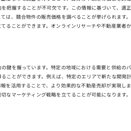
実践的な売却活動の方法
向を把握することが不可欠です。この情報に基づいて、適
買主を引きつけるマーケティング術
しては、競合物件の販売価格を調べることが挙げられます
売却活動の進捗管理方法
立てることができます。オンラインリサーチや不動産業者
成功する任意売却の事例
。
功の鍵を握っています。特定の地域における需要と供給の
得ることができます。例えば、特定のエリアで新たな開発
情報を活用することで、より効果的な不動産売却が実現し
適切なマーケティング戦略を立てることが可能になります