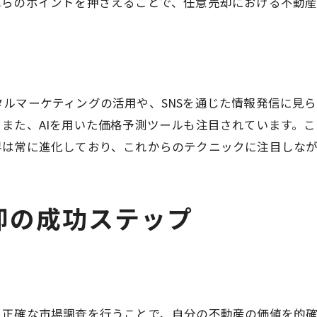
適正価格と市場価値の関係
れらのポイントを押さえることで、任意売却における不動
価格設定後のモニタリング方法
市場調査の結果を活かした売却戦略
任意売却の実践的アプローチ市場価値の把握から契約締結
市場価値の正確な把握方法
ルマーケティングの活用や、SNSを通じた情報発信に見
また、AIを用いた価格予測ツールも注目されています。
契約までの具体的ステップ
界は常に進化しており、これからのテクニックに注目しな
売却活動の計画と実行
買主との契約交渉のポイント
契約書作成の注意点
却の成功ステップ
契約締結後のフォローアップ
任意売却を成功させるための具体的な戦略と実践方法
任意売却成功のための準備
戦略的な売却計画の立て方
。正確な市場調査を行うことで、自分の不動産の価値を的