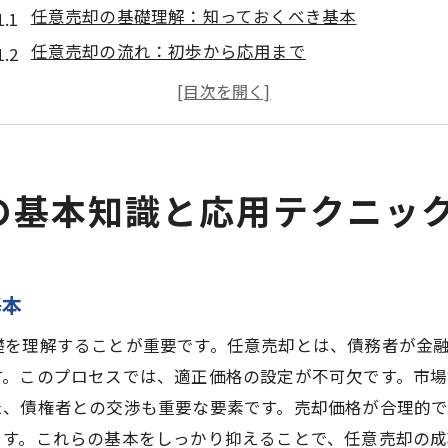
任意売却の基礎理解：知っておくべき基本
任意売却の流れ：初歩から応用まで
売却プロセスの最適化方法
任意売却のメリットとデメリット
成功事例から学ぶ任意売却のポイント
最新の任意売却テクニック
の基本知識と応用テクニッ
市場調査が鍵任意売却の成功ステップ
市場調査の重要性と基本手法
地域市場の動向分析
基本
競合物件との比較方法
礎を理解することが重要です。任意売却とは、債務者が金
需要と供給のバランスを理解する
す。このプロセスでは、適正価格の設定が不可欠です。市
市場調査の成功事例
た、債権者との交渉も重要な要素です。売却価格が合理的
効果的な市場調査のツールとリソース
ます。これらの基本をしっかり抑えることで、任意売却の成