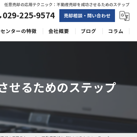
任意売却の応用テクニック：不動産売却を成功させるためのステップ
029-225-9574
売却相談・問い合わせ
センターの特徴
会社概要
ブログ
コラム
相続
水戸不動産売却相談センター
土地
空き家
させるためのステップ
戸建て
収益物件