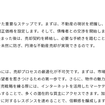
適正価格設定のポイント任意売却を有利に進める方法
適正価格の算出方法
価格設定の心理的要因
けた重要なステップです。まずは、不動産の現状を把握し
価格設定と売却スピードの関係
適正価格を設定します。そして、債権者との交渉を開始し
決まった後は、売却契約を締結し、必要な手続きを踏むこ
価格設定の成功事例
を未然に防ぎ、円滑な不動産売却が実現できるのです。
競売価格との違いを理解する
適正価格設定のためのツール
交渉術のコツ任意売却をスムーズに進めるために
成功する交渉の基本戦略
めには、売却プロセスの最適化が不可欠です。まずは、市
希望者を惹きつけるための第一歩です。さらに、物件の魅
交渉力を高めるためのヒント
売戦略を練る際には、インターネットを活用したマーケテ
買主との折衝ポイント
ルすることで、多くの潜在的な買主にアクセスできます。加
交渉における心理戦術
せに対するレスポンスを速めることで、信頼感を醸成しま
専門家の助言を活用した交渉術