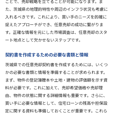
ことで、売却戦略を立てることが可能になります。ま
契約書の見直しと最終確認
た、茨城県の地理的特性や周辺のインフラ状況も考慮に
任意売却契約書作成時に確認すべき茨城県の法
入れるべきです。これにより、買い手のニーズを的確に
律
捉えたアプローチができ、任意売却の成功に繋がりま
任意売却に関連する茨城県の法律概要
す。正確な情報を元にした市場調査は、任意売却のスタ
不動産登記に関する茨城県の規制
ート地点として欠かせないステップです。
任意売却における税金と費用の確認
不動産取引に関する茨城県の特別ルール
契約書を作成するための必要な書類と情報
契約書作成時の法的助言の重要性
茨城県での任意売却契約書を作成するためには、いくつ
法律違反を避けるための注意点
かの必要な書類と情報を準備することが求められます。
任意売却の不動産売却を円滑に進めるための専
まず、物件の登記簿謄本や土地・建物の評価額を示す資
門家の選び方
料が必要です。これに加えて、売却希望価格や売却理
由、物件の状態に関する詳細情報も重要です。さらに、
信頼できる不動産業者の選定基準
買い手に必要な情報として、住宅ローンの残高や担保設
弁護士と司法書士の役割と選び方
定に関する資料も準備しておくことが重要です。これら
専門家とのコミュニケーションの重要性