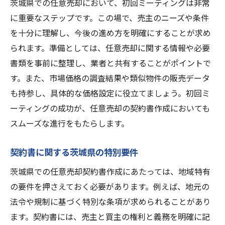
契約書の完成と署名までの流れ
茨城県での任意売却において、初回ミーティングは非常
に重要なステップです。この場で、売主のニーズや条件
不動産売却の成功を左右する茨城県での任意売
を十分に理解し、今後の進め方を明確にすることが求め
却契約書の詳細ガイド
られます。準備としては、任意売却に関する情報や必要
市場調査から契約書完成までのプロセス
書類を事前に整理し、業者と共有することがポイントで
契約書に含めるべき具体的な条項
す。また、市場価格の調査結果や類似物件の販売データ
茨城県の不動産市場における動向と影響
も持参し、具体的な価格設定に役立てましょう。初回ミ
任意売却契約書のサンプルとテンプレート
ーティングの成功が、任意売却の契約書作成においても
契約後のトラブルを避けるための対応策
スムーズな進行をもたらします。
成功体験談と失敗事例から学ぶ教訓
契約書に関する茨城県の特別要件
茨城県での任意売却契約書作成にあたっては、地域特有
の要件を押さえておく必要があります。例えば、地元の
法令や規制に基づく特別な条項が求められることがあり
ます。契約書には、売主と買主の権利と義務を明確に記