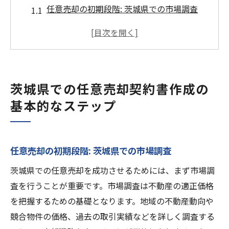
任意売却の初期段階: 茨城県での市場調査
契約書を作成するための必要な書類と情報
不動産業者と協力して契約書を作成
茨城県での任意売却のスケジュール設定
初回ミーティングの重要性と準備
茨城県での任意売却契約書作成の
契約書に関する茨城県の特別要件
基本的なステップ
不動産売却を成功させるための任意売却契約書
の重要ポイント
価格設定と調整に関する基本知識
任意売却の初期段階: 茨城県での市場調査
茨城県の市場動向を反映した価格設定
茨城県での任意売却を成功させるためには、まず市場調
契約書に盛り込むべき重要な条件
査を行うことが重要です。市場調査は不動産の適正価格
売主と買主の合意事項の詳細
を把握するための基礎となります。地域の不動産動向や
任意売却契約書におけるリスク管理
競合物件の価格、過去の取引実績などを詳しく調査する