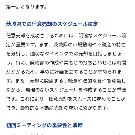
茨城県の不動産市場トレンドと分析
第一歩となります。
地域特性を考慮した契約書作成法
茨城県での任意売却のスケジュール設定
地元の法律と規制に関する最新情報
成功事例から学ぶポイントとアドバイス
任意売却を成功させるためには、明確なスケジュール設
定が重要です。まず、茨城県の市場動向や不動産の特性
茨城県での専門家の意見を活用する方法
を分析し、適切なタイミングでの売却を目指しましょ
契約書作成に役立つ地元リソースの利用
う。特に、契約書の作成や業者との打ち合わせには時間
茨城県での不動産売却を成功させるために必要
がかかるため、早めに計画を立てることが求められま
な任意売却契約書の準備
す。また、売却に関連する手続きや法的な要件を意識し
任意売却契約書の基本構成と必要項目
ながら、無理のないスケジュールを作成することが重要
契約書作成前の事前準備とチェックリスト
です。これにより、任意売却をスムーズに進めることが
茨城県での売却を成功させるポイント
でき、最終的な不動産売却の成功に繋がります。
不動産業者と連携して行う契約書作成
初回ミーティングの重要性と準備
必要書類の収集と確認方法