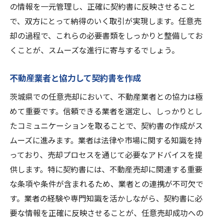
の情報を一元管理し、正確に契約書に反映させること
過去の実績と口コミの確認方法
で、双方にとって納得のいく取引が実現します。任意売
茨城県での専門家ネットワークの利用
却の過程で、これらの必要書類をしっかりと整備してお
任意売却に強い専門家の見極め方
くことが、スムーズな進行に寄与するでしょう。
茨城県での不動産売却成功のために知っておき
たい任意売却契約書の注意点
不動産業者と協力して契約書を作成
契約書作成時の一般的な注意事項
茨城県での任意売却において、不動産業者との協力は極
茨城県独自の注意点と特記事項
めて重要です。信頼できる業者を選定し、しっかりとし
たコミュニケーションを取ることで、契約書の作成がス
予期せぬトラブルを避けるための対策
ムーズに進みます。業者は法律や市場に関する知識を持
契約書の修正と更新方法
っており、売却プロセスを通じて必要なアドバイスを提
売却手続きにおける重要な確認ポイント
供します。特に契約書には、不動産売却に関連する重要
任意売却のリスク管理と対策
な条項や条件が含まれるため、業者との連携が不可欠で
任意売却契約書の作成を成功させるための茨城
す。業者の経験や専門知識を活かしながら、契約書に必
県に特化したアドバイス
要な情報を正確に反映させることが、任意売却成功への