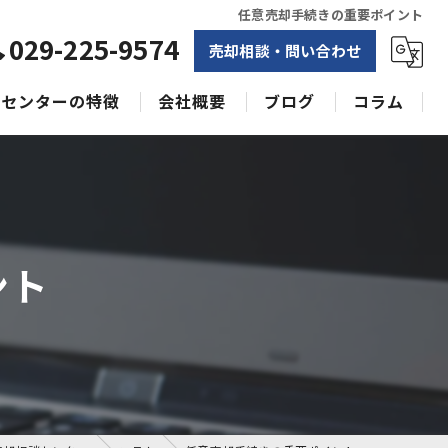
任意売却手続きの重要ポイント
029-225-9574
売却相談・問い合わせ
センターの特徴
会社概要
ブログ
コラム
相続
水戸不動産売却相談センター
土地
空き家
ント
戸建て
収益物件