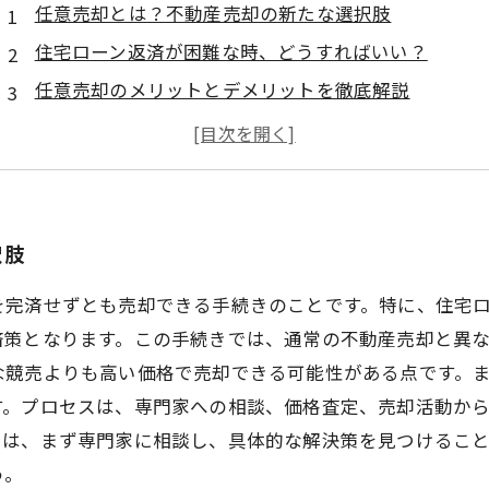
任意売却とは？不動産売却の新たな選択肢
住宅ローン返済が困難な時、どうすればいい？
任意売却のメリットとデメリットを徹底解説
手続きの流れを知って、任意売却をスムーズに進める
任意売却における重要な注意点とは？
成功する任意売却のために知っておくべきポイント
あなたに合った任意売却の選択肢を見つけよう
択肢
を完済せずとも売却できる手続きのことです。特に、住宅
済策となります。この手続きでは、通常の不動産売却と異
な競売よりも高い価格で売却できる可能性がある点です。
す。プロセスは、専門家への相談、価格査定、売却活動か
には、まず専門家に相談し、具体的な解決策を見つけるこ
う。