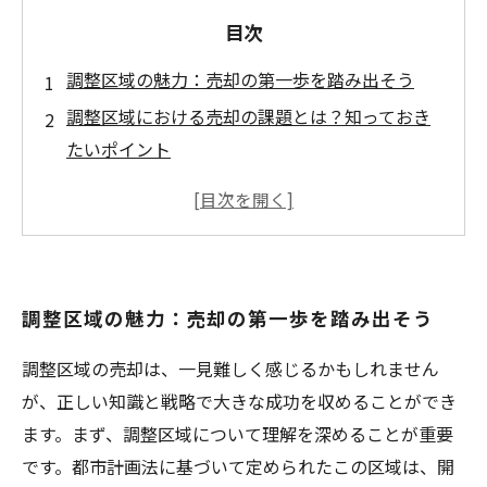
目次
調整区域の魅力：売却の第一歩を踏み出そう
調整区域における売却の課題とは？知っておき
たいポイント
成功するための戦略：調整区域売却のコツを解
剖する
法的規制と市場動向：調整区域売却を攻略する
ための基本知識
調整区域の魅力：売却の第一歩を踏み出そう
買い手との交渉術：調整区域での成功事例を学
ぼう
調整区域の売却は、一見難しく感じるかもしれません
専門家が語る！調整区域売却に必要なサポート
が、正しい知識と戦略で大きな成功を収めることができ
とは
ます。まず、調整区域について理解を深めることが重要
調整区域売却の成功へ：まとめと今後の展望
です。都市計画法に基づいて定められたこの区域は、開