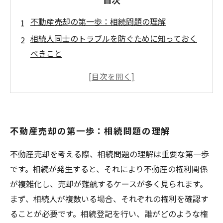
不動産売却の第一歩：相続問題の理解
相続人同士のトラブルを防ぐために知っておく
べきこと
不明確な権利関係を解消するための具体的手続
き
相続税の影響を最小限にするためのアドバイス
専門家の意見を取り入れたスムーズな売却の進
不動産売却の第一歩：相続問題の理解
め方
相続問題を解決した成功事例の紹介
不動産売却を考える際、相続問題の理解は重要な第一歩
安心して進める不動産売却：全体のまとめと次
です。相続が発生すると、それにより不動産の権利関係
のステップ
が複雑化し、売却が難航するケースが多く見られます。
まず、相続人が複数いる場合、それぞれの権利を確認す
ることが必要です。相続登記を行い、誰がどのような権