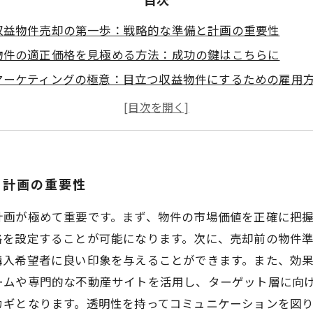
収益物件売却の第一歩：戦略的な準備と計画の重要性
物件の適正価格を見極める方法：成功の鍵はこちらに
マーケティングの極意：目立つ収益物件にするための雇用
顧客との信頼関係を築く：成功する売却の秘訣
交渉術をマスターする：成功を引き寄せるテクニック
成功事例から学ぶ：実際の売却プロセスとそのコツ
自信を持って収益物件を売却するために：まとめと次のス
と計画の重要性
計画が極めて重要です。まず、物件の市場価値を正確に把
格を設定することが可能になります。次に、売却前の物件
購入希望者に良い印象を与えることができます。また、効
ームや専門的な不動産サイトを活用し、ターゲット層に向
カギとなります。透明性を持ってコミュニケーションを図