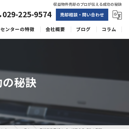
収益物件売却のプロが伝える成功の秘訣
029-225-9574
売却相談・問い合わせ
センターの特徴
会社概要
ブログ
コラム
相続
水戸不動産売却相談センター
土地
空き家
功の秘訣
戸建て
収益物件