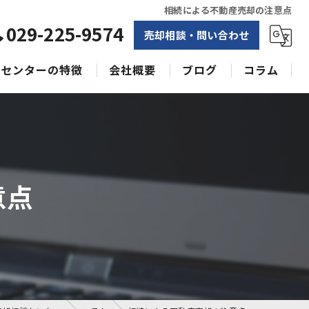
相続による不動産売却の注意点
029-225-9574
売却相談・問い合わせ
センターの特徴
会社概要
ブログ
コラム
相続
水戸不動産売却相談センター
土地
空き家
意点
戸建て
収益物件