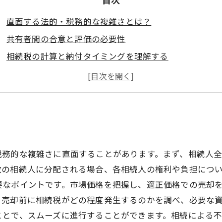
直面する法的・税務的な複雑さとは？
共有者間の合意と評価の必要性
相続税の計算と納付タイミングを理解する
不動産市場価格の実情を探る
適切な判断のために専門家と連携する重要性
相続による不動産売却を成功させるための最後のポイン
税務的な複雑さに直面することがあります。まず、相続人
数の相続人に分配される場合、各相続人の権利や負担につ
要なポイントです。市場価格を把握し、適正価格での売却
。売却前に相続税がどの程度発生するのかを調べ、必要な
ことで、スムーズに進行することができます。相続による