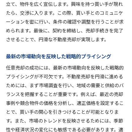
買い手選定の秘訣任意売却で不動産を有利に売
立て、物件を広く宣伝します。興味を持つ買い手が現れ
る方法
たら、交渉に入ります。この際、買い手とのコミュニケ
ーションを密に行い、条件の確認や調整を行うことが求
ターゲットバイヤーを見つけるための市場
められます。最後に、契約を締結し、売却手続きを完了
調査
させることで、円滑な不動産売却が実現します。
任意売却におけるバイヤーの信用評価
バイヤーとの関係構築とフォローアップ戦
最新の市場動向を反映した戦略的プライシング
略
任意売却の成功には、最新の市場動向を反映した戦略的
任意売却の交渉を有利に進めるテクニック
プライシングが不可欠です。不動産売却を円滑に進める
購入意欲を高めるオープンハウスの開催
ためには、まず市場調査を行い、地域の需要と供給のバ
売却条件の柔軟性とバイヤーへのアピール
ランスを把握することが重要です。例えば、最近の売却
任意売却プロセスの複雑さと専門家協力の重要
事例や競合物件の価格を分析し、適正価格を設定するこ
性
とで、買い手の関心を引きつけることが可能となりま
ステップバイステップで把握する任意売却
す。また、市場のトレンドを反映させるためには、季節
の流れ
性や経済状況の変化にも敏感である必要があります。適