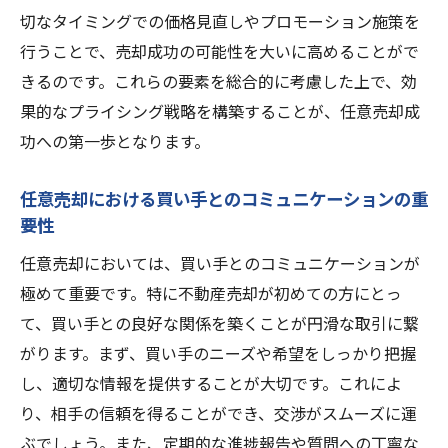
任意売却の法的手続きと必要書類の準備
切なタイミングでの価格見直しやプロモーション施策を
行うことで、売却成功の可能性を大いに高めることがで
専門家がサポートするリスク回避策
きるのです。これらの要素を総合的に考慮した上で、効
任意売却成功の鍵となる交渉力の養成
果的なプライシング戦略を構築することが、任意売却成
プロセス全体を通してのコミュニケーショ
功への第一歩となります。
ンの工夫
売却完了後のアフターサポートとその重要
任意売却における買い手とのコミュニケーションの重
性
要性
不動産売却における市場動向分析と価格戦略
任意売却においては、買い手とのコミュニケーションが
最新の市場データを活用した価格戦略
極めて重要です。特に不動産売却が初めての方にとっ
不動産売却における需給バランスの重要性
て、買い手との良好な関係を築くことが円滑な取引に繋
任意売却での価格調整のタイミング
がります。まず、買い手のニーズや希望をしっかり把握
し、適切な情報を提供することが大切です。これによ
競争力を高めるための価格差別化戦略
り、相手の信頼を得ることができ、交渉がスムーズに運
地域別市場動向の分析方法
ぶでしょう。また、定期的な進捗報告や質問への丁寧な