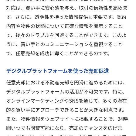
将来の市場予測を基にした価格設定
対応は、買い手に安心感を与え、取引の信頼性を高めま
任意売却サポート会社が提供する安心の不動産
す。さらに、透明性を持った情報提供も重要です。契約
取引
内容や物件の状態について正確な情報を開示すること
サポート会社が持つ多様なサービスとその
で、後々のトラブルを回避することができます。このよ
利点
うに、買い手とのコミュニケーションを重視すること
任意売却プロセスでのトラブルシューティ
で、任意売却を成功に導くことができるのです。
ング
クライアントとの信頼関係を築くためのポ
デジタルプラットフォームを使った売却促進
イント
任意売却における不動産売却を円滑に進めるためには、
透明性を確保するための情報提供
デジタルプラットフォームの活用が不可欠です。特に、
安心して任意売却を進めるためのサポート
オンラインマーケティングやSNSを通じて、多くの潜在
体制
的な買い手にアプローチできることが大きな利点です。
また、物件情報をウェブサイトに掲載することで、24時
顧客満足度を高めるためのフィードバック
間いつでも閲覧可能になり、売却のチャンスを広げま
収集