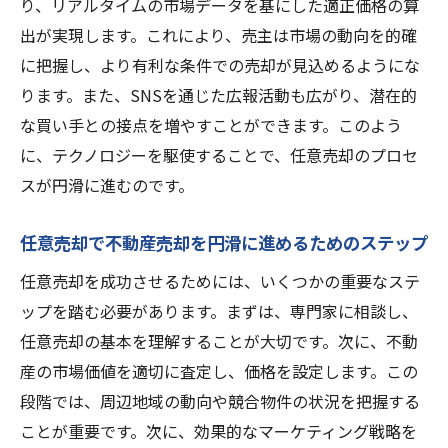
り、リアルタイムの市場データを基にした適正価格の算
競合物件との比較による適正価格の決定
出が実現します。これにより、売主は市場の動向を的確
任意売却における価格設定の心理学
に把握し、より有利な条件での売却が見込めるようにな
市場分析をサポートするデータとツール
ります。また、SNSを通じた広報活動も広がり、潜在的
な買い手との接点を増やすことができます。このよう
価格交渉を成功させるためのポイント
に、テクノロジーを駆使することで、任意売却のプロセ
安心な任意売却不動産売却を成功させる専門家
スが円滑に進むのです。
の役割
任意売却サポート会社が提供する専門知識
任意売却で不動産売却を円滑に進めるためのステップ
の活用法
任意売却を成功させるためには、いくつかの重要なステ
法律の専門家による契約書のレビュー
ップを踏む必要があります。まずは、専門家に相談し、
信頼できる不動産エージェントの選定基準
任意売却の基本を理解することが大切です。次に、不動
任意売却プロセスにおける弁護士の役割
産の市場価値を適切に査定し、価格を設定します。この
金融アドバイザーによる資金計画の策定
段階では、周辺地域の動向や競合物件の状況を把握する
専門家チームと連携した売却戦略の構築
ことが重要です。次に、効果的なマーケティング戦略を