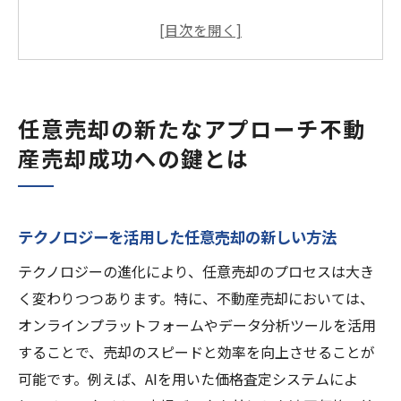
方法
任意売却で不動産売却を円滑に進めるため
のステップ
最新の市場動向を反映した戦略的プライシ
任意売却の新たなアプローチ不動
ング
産売却成功への鍵とは
任意売却における買い手とのコミュニケー
ションの重要性
デジタルプラットフォームを使った売却促
テクノロジーを活用した任意売却の新しい方法
進
テクノロジーの進化により、任意売却のプロセスは大き
任意売却サポート会社の選び方とその利点
く変わりつつあります。特に、不動産売却においては、
市場動向を見極める任意売却での不動産価格設
オンラインプラットフォームやデータ分析ツールを活用
定
することで、売却のスピードと効率を向上させることが
経済トレンドが任意売却市場に与える影響
可能です。例えば、AIを用いた価格査定システムによ
地域特性を考慮した不動産価格の設定方法