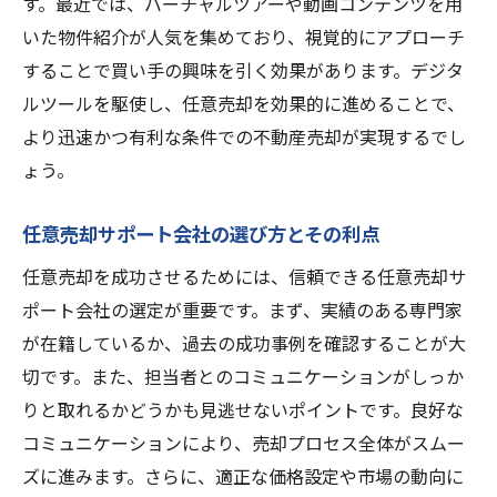
す。最近では、バーチャルツアーや動画コンテンツを用
成功する任意売却不動産売却の秘訣を徹底解説
いた物件紹介が人気を集めており、視覚的にアプローチ
成功事例から学ぶ任意売却のポイント
することで買い手の興味を引く効果があります。デジタ
売却プロセスを効率化するためのツールと
ルツールを駆使し、任意売却を効果的に進めることで、
テクニック
より迅速かつ有利な条件での不動産売却が実現するでし
コミュニケーションが鍵となるチームワー
ょう。
クの重要性
任意売却における購入者の立場を理解する
任意売却サポート会社の選び方とその利点
市場での優位性を活かすためのマーケティ
任意売却を成功させるためには、信頼できる任意売却サ
ング戦略
ポート会社の選定が重要です。まず、実績のある専門家
任意売却を成功に導くための心構えと準備
が在籍しているか、過去の成功事例を確認することが大
切です。また、担当者とのコミュニケーションがしっか
りと取れるかどうかも見逃せないポイントです。良好な
コミュニケーションにより、売却プロセス全体がスムー
ズに進みます。さらに、適正な価格設定や市場の動向に