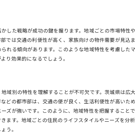
適正価格設定が鍵茨城県の不動産市場を読み解く
市場動向を把握し適正価格を設定する
価格設定における地域特性の影響
活かした戦略が成功の鍵を握ります。地域ごとの市場特性
競争力のある価格を見極める方法
市部では交通の利便性が高く、家族向けの物件需要が見込
められる傾向があります。このような地域特性を考慮した
不動産の市場価値を評価する要素
がより効果的になるでしょう。
価格設定に必要なデータ収集の手法
茨城県市場での適正価格を知る
地域特性を活かした任意売却戦略の練り方
地域特性を反映した売却プランの設計
、地域別の特性を理解することが不可欠です。茨城県は広
市などの都市部は、交通の便が良く、生活利便性が高いた
市場ニーズに応じた戦略的アプローチ
ニーズが強いです。このように、地域特性を把握すること
売却成功を左右する地域特性の活用
できます。地域ごとの住民のライフスタイルやニーズを分
不動産売却における地域特性の重要性
しょう。
地域別戦略の策定と実施方法