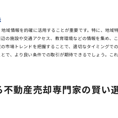
売却目標を明確にするための方法
計画立案における情報収集の重要性
法
成功する売却計画のためのベストプラクティス
任意売却を成功に導くための茨城県特有の戦略
、地域情報を的確に活用することが重要です。特に、地域
茨城県特有の市場動向を活かす
周辺の施設や交通アクセス、教育環境などの情報を集め、
域の市場トレンドを把握することで、適切なタイミングで
地域特性に応じた効果的な戦略とは
ことで、より良い条件での取引が期待できるでしょう。こ
茨城県での売却事例から学ぶ成功要因
地域の需要に合った売却戦略の策定
任意売却を成功させる地域特有のアプローチ
茨城県の特性に即した売却のポイント
る不動産売却専門家の賢い
不動産売却を成功させるための計画立案ガイド
売却成功に向けた計画の初めの一歩
計画立案で考慮すべき主要な要素