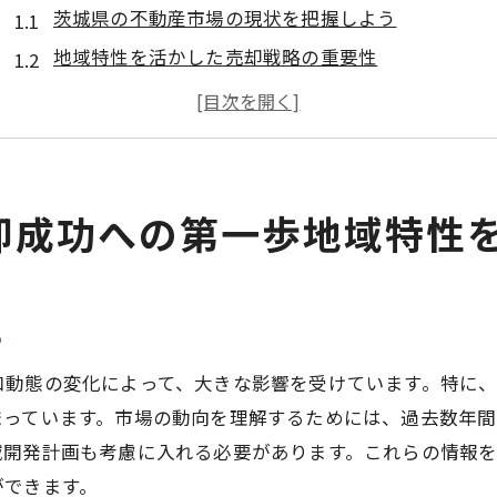
茨城県の不動産市場の現状を把握しよう
地域特性を活かした売却戦略の重要性
茨城県内の地域別特性を分析する
不動産売却を成功に導く地域の特徴
茨城県での売却事例から学ぶ地域特性
地域情報を活用した不動産価値の向上法
却成功への第一歩地域特性
任意売却を成功させる不動産売却専門家の賢い選び方
信頼できる専門家の選び方とは
茨城県での専門家選びのポイント
う
実績と経験に基づく専門家の選定
口動態の変化によって、大きな影響を受けています。特に
不動産売却に必要な専門知識の確認
まっています。市場の動向を理解するためには、過去数年
任意売却のプロフェッショナルを探す
域開発計画も考慮に入れる必要があります。これらの情報
専門家との信頼関係が成功の鍵
ができます。