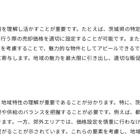
任意売却に適した地域特性の活かし方
茨城県での任意売却を円滑に進めるための要点とは
徴を理解し活かすことが重要です。たとえば、茨城県の特
任意売却プロセスの理解と準備
を行う際の売却価格を適切に設定することが可能です。ま
売却手続きを円滑に進めるための秘訣
性を考慮することで、魅力的な物件としてアピールできる
茨城県での任意売却に必要な法的手続き
に寄与します。地域の魅力を最大限に引き出し、適切な販
トラブルを避けるための注意点
コミュニケーションの取り方とその重要性
任意売却が円滑に進むための条件
不動産売却計画の立案で重要なポイントを押さえる
、地域特性の理解が重要であることが分かります。特に、
計画立案に必要な基本ステップ
要や供給のバランスを把握することが必要です。例えば、
売却スケジュールの作成と管理
きます。一方、郊外エリアでは、価格設定を慎重に行わな
リスクを考慮した計画の立て方
繋がることが示されています。これらの要素を考慮し、地