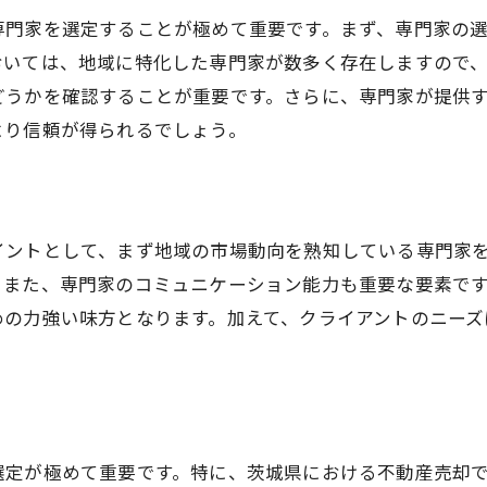
成功へ導くためのステップバイステップガイド
専門家を選定することが極めて重要です。まず、専門家の
効果的な計画立案のためのヒント
おいては、地域に特化した専門家が数多く存在しますので
不動産売却計画における優先事項の設定
どうかを確認することが重要です。さらに、専門家が提供
目標達成に向けた継続的な計画改善
より信頼が得られるでしょう。
イントとして、まず地域の市場動向を熟知している専門家
。また、専門家のコミュニケーション能力も重要な要素で
めの力強い味方となります。加えて、クライアントのニーズ
選定が極めて重要です。特に、茨城県における不動産売却