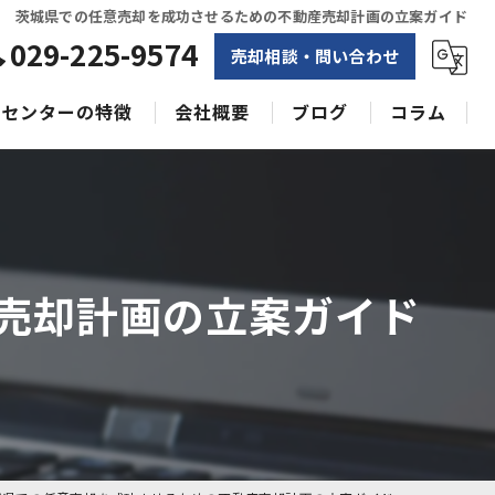
茨城県での任意売却を成功させるための不動産売却計画の立案ガイド
029-225-9574
売却相談・問い合わせ
センターの特徴
会社概要
ブログ
コラム
相続
水戸不動産売却相談センター
土地
空き家
売却計画の立案ガイド
戸建て
収益物件