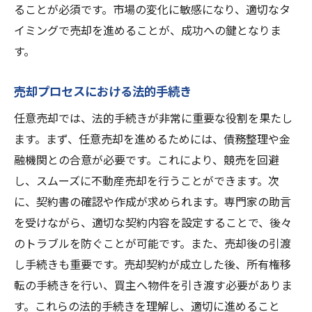
ることが必須です。市場の変化に敏感になり、適切なタ
専門家による評価の受け方
イミングで売却を進めることが、成功への鍵となりま
市場価値を左右する地域特性
す。
理想の買主を見つけるための効果的なマーケテ
ィング戦略
売却プロセスにおける法的手続き
ターゲットオーディエンスの特定
任意売却では、法的手続きが非常に重要な役割を果たし
オンラインプラットフォームの活用法
ます。まず、任意売却を進めるためには、債務整理や金
融機関との合意が必要です。これにより、競売を回避
魅力的なプロパティリスティング作成法
し、スムーズに不動産売却を行うことができます。次
オープンハウスの効果的な実施
に、契約書の確認や作成が求められます。専門家の助言
購入希望者との円滑なコミュニケーション
を受けながら、適切な契約内容を設定することで、後々
地元マーケットへのアプローチ
のトラブルを防ぐことが可能です。また、売却後の引渡
任意売却の専門家によるアドバイスで安心の売
し手続きも重要です。売却契約が成立した後、所有権移
却手続きを
転の手続きを行い、買主へ物件を引き渡す必要がありま
プロの不動産コンサルタントの選び方
す。これらの法的手続きを理解し、適切に進めること