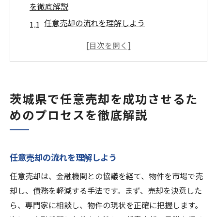
を徹底解説
任意売却の流れを理解しよう
茨城県特有の不動産市場動向
売却プロセスにおける法的手続き
最適な不動産エージェントの選び方
成功事例から学ぶ任意売却
茨城県で任意売却を成功させるた
任意売却と競売の違いを知る
めのプロセスを徹底解説
不動産売却時に知っておきたい任意売却の基本
知識
任意売却とは何かを理解する
任意売却の流れを理解しよう
任意売却のメリットとデメリット
任意売却は、金融機関との協議を経て、物件を市場で売
不動産売却における税務的考慮事項
却し、債務を軽減する手法です。まず、売却を決意した
任意売却を選択する際の注意点
ら、専門家に相談し、物件の現状を正確に把握します。