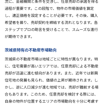
法律に基づく任意売却の基本知識
次に、金融機関と条件を交渉し、任意売却の承諾を得る
過程が重要です。この段階で、物件の市場価値を算定
売却前に知っておくべき市場情報
し、適正価格を設定することが必要です。その後、購入
任意売却を進める上での金融機関との交渉術
希望者を募り、売却契約を締結する流れとなります。各
金融機関との交渉の準備方法
ステップでプロの助言を受けることで、スムーズな進行
金融機関が求める書類の整理
が期待できます。
交渉における専門家の役割
信頼関係を築くためのコミュニケーション
茨城県特有の不動産市場動向
交渉成功のためのヒント
茨城県の不動産市場は地域ごとに特性が異なります。特
金融機関との協力体制の構築
に、住宅需要が高いエリアでは、任意売却による不動産
不動産の市場価値を正確に把握する方法とは
売却が迅速に進む傾向があります。また、近年では新興
住宅地の発展も見られ、価値の上昇が期待されます。し
市場分析の基本技術
かし、逆に人口減少が進む地域では、売却が難航する場
査定プロセスにおける重要ポイント
合もあります。このため、任意売却を検討する際には、
不動産価値に影響を与える要因
自身の物件が位置するエリアの市場動向を十分に考慮す
オンラインツールを活用した市場調査