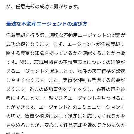
専門家の意見を取り入れるメリット
が、任意売却の成功に繋がります。
アドバイザーとの連携の重要性
最適な不動産エージェントの選び方
任意売却成功率を高めるサポート
任意売却を行う際、適切な不動産エージェントの選定が
信頼できるアドバイザーの特徴
成功の鍵となります。まず、エージェントが任意売却に
トラブルを避けるためのアドバイス
関する豊富な知識を持っているかを確認することが重要
買主との契約締結から売却完了までのステップ
です。特に、茨城県特有の不動産市場についての理解が
契約書の作成と確認ポイント
あるエージェントを選ぶことで、物件の適正価格を設定
契約締結における注意点
しやすくなります。また、実績や評判も考慮する必要が
契約後のフォローアップ手続き
あります。過去の成功事例をチェックし、顧客の声を参
売買契約の法的拘束力を理解する
考にすることで、信頼できるエージェントを見つけるこ
とができます。エージェントとのコミュニケーションも
売却完了までのタイムライン管理
大切で、質問や相談に対して迅速に対応してくれるかを
契約完了後のトラブル対処法
見極めることが、安心して任意売却を進めるために欠か
タカクラ株式会社のサポートでスムーズな任意
せません。