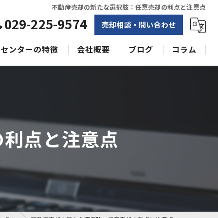
不動産売却の新たな選択肢：任意売却の利点と注意点
029-225-9574
売却相談・問い合わせ
センターの特徴
会社概要
ブログ
コラム
相続
水戸不動産売却相談センター
土地
空き家
の利点と注意点
戸建て
収益物件