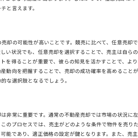
安心して任意売却を進めるために
ーチと言えます。
売主としての心構えと準備
任意売却成功のための具体的ステップ
不動産売却後の生活サポート
の売却の可能性が高いことです。競売に比べて、任意売却
厳しい状況でも、任意売却を選択することで、売主は自ら
ートを得ることが重要で、彼らの知見を活かすことで、よ
動産動向を把握することで、売却の成功確率を高めること
力的な選択肢となるでしょう。
却は非常に重要です。通常の不動産売却では市場の状況に
。このプロセスでは、売主がどのような条件で物件を売り
も可能であり、適正価格の設定が鍵となります。また、売