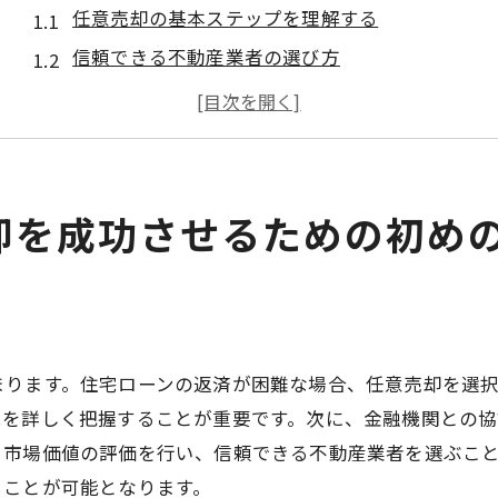
任意売却の基本ステップを理解する
信頼できる不動産業者の選び方
住宅ローン返済状況の確認方法
市場分析と売却価格の設定
金融機関との交渉のポイント
必要書類と手続きの流れ
却を成功させるための初め
不動産売却の新常識任意売却がもたらす自由
任意売却で得られる時間的余裕
市場価格での売却の可能性
売主の希望を考慮した売却の実現
まります。住宅ローンの返済が困難な場合、任意売却を選
競売との違いを理解する
況を詳しく把握することが重要です。次に、金融機関との
売却に伴う債務整理の方法
、市場価値の評価を行い、信頼できる不動産業者を選ぶこ
任意売却の成功事例を学ぶ
ることが可能となります。