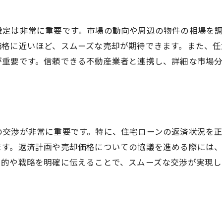
任意売却におけるリスク管理
設定は非常に重要です。市場の動向や周辺の物件の相場を
任意売却の利点と注意点不動産売却の賢い選択
価格に近いほど、スムーズな売却が期待できます。また、
任意売却の主要なメリットを知る
が重要です。信頼できる不動産業者と連携し、詳細な市場
注意すべき法的なポイント
信頼できるアドバイザーの選定
市場価格に基づく売却戦略
任意売却の成功率を高める方法
の交渉が非常に重要です。特に、住宅ローンの返済状況を
不動産売却における倫理的な考慮
ます。返済計画や売却価格についての協議を進める際には
住宅ローン返済困難時に活用したい任意売却の知識
目的や戦略を明確に伝えることで、スムーズな交渉が実現し
返済困難時の早期対応策
任意売却の手続きと流れ
金融機関との円滑なコミュニケーション