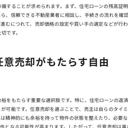
信用情報に与える影響を理解する
準備することが求められます。まず、住宅ローンの残高証
任意売却後の生活設計
たら、信頼できる不動産業者に相談し、手続きの流れを確
専門家によるサポートの活用
が進むにつれて、売却価格の設定や買い手の選定などが行わ
不動産売却の未来任意売却が開く新たな道
大切です。
任意売却がもたらす未来の選択肢
新しい市場トレンドの理解
任意売却がもたらす自由
技術革新と不動産売却の変化
任意売却の今後の可能性
未来に向けた不動産投資戦略
持続可能な不動産売却の実現
余裕をもたらす重要な選択肢です。特に、住宅ローンの返
任意売却で不安を解消する不動産売却の実践ガイド
とが可能です。任意売却を選ぶことで、売主は自らのタイ
任意売却のプロセスを徹底解説
主は精神的にも余裕を持って物件の状態を整えたり、必要
よくある不安とその解消法
物件となる可能性が高まります。したがって、任意売却は単