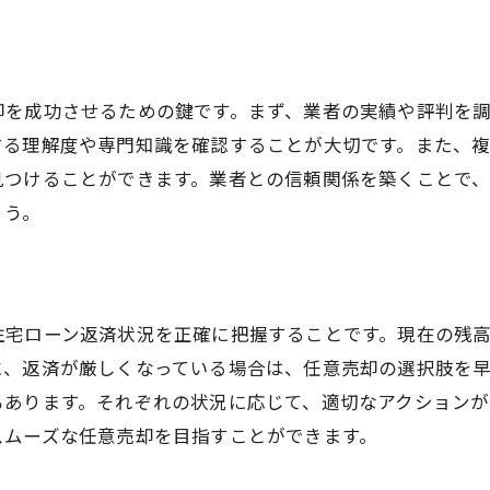
競売回避の鍵：任意売却で選択肢を広げる方法
競売による損失を最小限に抑える
任意売却での交渉力を高める
却を成功させるための鍵です。まず、業者の実績や評判を
売却プロセスの柔軟性を活用する
する理解度や専門知識を確認することが大切です。また、
見つけることができます。業者との信頼関係を築くことで
売却後の生活再建を考慮する
ょう。
専門家のサポートを賢く利用する
競売と任意売却の比較
不動産売却の戦略任意売却で時間を味方に
売却タイミングを見極める
住宅ローン返済状況を正確に把握することです。現在の残
に、返済が厳しくなっている場合は、任意売却の選択肢を
市場動向を理解した売却計画
もあります。それぞれの状況に応じて、適切なアクションが
任意売却のプロセスを効率化する
スムーズな任意売却を目指すことができます。
時間をかけた準備の重要性
長期的視野での売却戦略