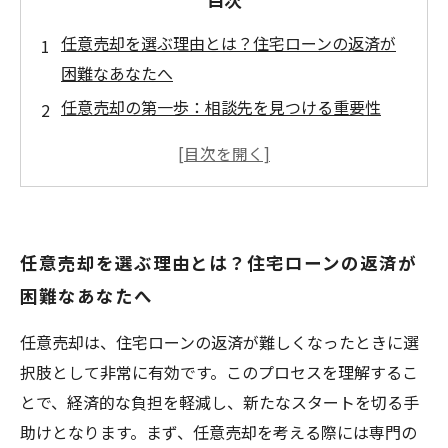
任意売却を選ぶ理由とは？住宅ローンの返済が
困難なあなたへ
任意売却の第一歩：相談先を見つける重要性
任意売却の流れを理解しよう：手続きと必要な
知識
メリットとデメリットを見極める：安心して進
めるために
任意売却を選ぶ理由とは？住宅ローンの返済が
任意売却の成功に向けたポイントと注意事項
困難なあなたへ
無理なく新たなスタートを切るための準備と心
構え
任意売却は、住宅ローンの返済が難しくなったときに選
あなたの未来を切り開く任意売却のメリットを
択肢として非常に有効です。このプロセスを理解するこ
知る
とで、経済的な負担を軽減し、新たなスタートを切る手
助けとなります。まず、任意売却を考える際には専門の