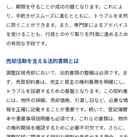
し、期限を守ることが成功の鍵となります。これによ
売却活動のフィードバックを活用する
り、手続きがスムーズに進むとともに、トラブルを未然
売却活動の進捗を管理する方法
に防ぐことができます。また、専門家によるアドバイス
長期的な信頼関係を築くためのコツ
を受けることも、行政とのやり取りを円滑に進めるため
調整区域売却のためのステップバイステップガ
の有効な手段です。
イド
売却準備から契約までの流れ
売却活動を支える法的書類とは
各ステップでの注意点と対策
調整区域売却において、法的書類の整備は必須です。ま
売却プロセスにおけるスケジュール管理
ず、売買契約書は、売主と買主の権利義務を明確にし、
ステップごとの成果を測定する基準
トラブルを回避するための基盤となります。この契約書
には、物件の詳細、売却価格、引渡し日など、必要な情
売却完了後のフォローアップ方法
報を正確に記載することが重要です。続いて、登記簿謄
成功する売却のための段階的アプローチ
本や重要事項説明書も必須です。これらの書類は、物件
調整区域売却での失敗を避けるための注意点
の権利関係を確認するために必要不可欠です。さらに、
よくある失敗例とその対策
調整区域に関連する特別な規制や条件がある場合、それ