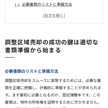
必要書類のリストと準備方法
書類の正確性がもたらす信頼性
行政との円滑な手続きのためのポイント
売却活動を支える法的書類とは
不備を避けるための書類チェックリスト
調整区域売却の成功の鍵は適切な
適切な書類管理が売却成功を左右する
書類準備から始まる
調整区域売却における重要な計画ポイントとは
市場調査による現状分析の重要性
売却タイミングの見極め方
必要書類のリストと準備方法
ターゲット層に合わせたプロモーション戦
調整区域売却をスムーズに実現するためには、必要な書
略
類を正確に把握し、計画的に準備することが求められま
売却計画の柔軟性が持つメリット
す。まず最初に必要となるのが、登記簿謄本です。この
リスクを最小限に抑える計画作成法
書類は、物件の所有権を証明するために欠かせません。