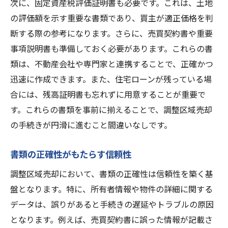
次に、固定資産税評価証明書も必要です。これは、土地
計画の進捗を確認するための指標設定
の評価額を示す重要な書類であり、買主が適正価格を判
調整区域売却で知っておくべき規制と利用可能
断する際の参考になります。さらに、売買契約書や重要
性
事項説明書も準備しておく必要があります。これらの書
調整区域特有の規制を理解する
類は、不動産会社や専門家と連携することで、正確かつ
利用可能性の確認方法と注意点
迅速に作成できます。また、住宅ローンが残っている場
規制緩和情報を収集する
合には、残高証明書も忘れずに用意することが重要で
土地利用プランの立て方
す。これらの書類を事前に揃えることで、調整区域売却
規制を活かした売却提案の仕方
の手続きが円滑に進むこと間違いなしです。
専門家に相談する時のポイント
書類の正確性がもたらす信頼性
調整区域売却での適正価格設定がもたらす成功
調整区域売却において、書類の正確性は信頼性を築く基
市場価格の把握とその方法
盤となります。特に、所有者情報や物件の詳細に関する
価格交渉を有利に進めるテクニック
データは、誤りがあると手続きの遅延やトラブルの原因
競合分析による価格設定のヒント
となります。例えば、売買契約書に誤った情報が記載さ
価格設定に影響する要素を分析する