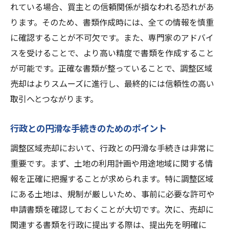
れている場合、買主との信頼関係が損なわれる恐れがあ
適正価格がもたらす売却効率
ります。そのため、書類作成時には、全ての情報を慎重
価格戦略と売却期間の関係性
に確認することが不可欠です。また、専門家のアドバイ
専門家の知識を活用した調整区域売却の戦略
スを受けることで、より高い精度で書類を作成すること
が可能です。正確な書類が整っていることで、調整区域
不動産専門家の選び方
売却はよりスムーズに進行し、最終的には信頼性の高い
専門家の知識を最大限に活用する方法
取引へとつながります。
専門家との効果的なコミュニケーション術
売却プロセスにおける専門家の役割
行政との円滑な手続きのためのポイント
専門家のアドバイスを戦略に反映させる
調整区域売却において、行政との円滑な手続きは非常に
専門家の経験を活かしてリスクを回避する
重要です。まず、土地の利用計画や用途地域に関する情
調整区域売却活動を効果的に行うための秘訣
報を正確に把握することが求められます。特に調整区域
効果的な広告媒体の選定
にある土地は、規制が厳しいため、事前に必要な許可や
地元市場へのアプローチ方法
申請書類を確認しておくことが大切です。次に、売却に
関連する書類を行政に提出する際は、提出先を明確に
オープンハウスの企画と準備