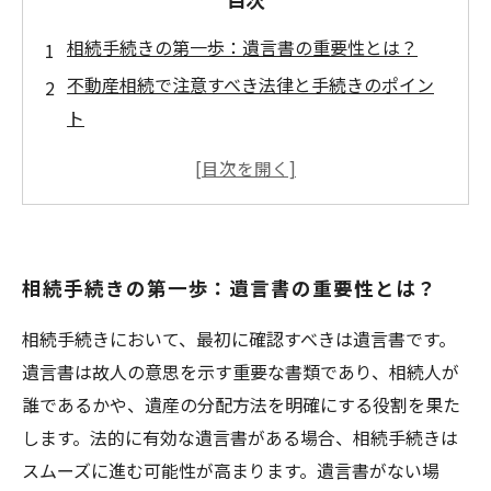
相続手続きの第一歩：遺言書の重要性とは？
不動産相続で注意すべき法律と手続きのポイン
ト
適切なタイミングでの不動産売却が成功のカギ
相続と不動産売却をスムーズに進めるための戦
略
円滑な相続手続きのために知っておくべき税金
相続手続きの第一歩：遺言書の重要性とは？
の情報
相続手続きを終えた後の不動産管理と今後の展
相続手続きにおいて、最初に確認すべきは遺言書です。
望
遺言書は故人の意思を示す重要な書類であり、相続人が
誰であるかや、遺産の分配方法を明確にする役割を果た
します。法的に有効な遺言書がある場合、相続手続きは
スムーズに進む可能性が高まります。遺言書がない場