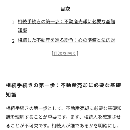
目次
相続手続きの第一歩：不動産売却に必要な基礎
知識
相続した不動産を巡る紛争：心の準備と法的対
策
効率的な不動産売却のための手続きマニュアル
失敗しないためのポイント：相続手続きと不動
産売却
相続手続きの第一歩：不動産売却に必要な基礎
相談窓口活用法：専門家と築くスムーズな手続
知識
き
不安を解消するために：相続手続き後の不動産
相続手続きの第一歩として、不動産売却に必要な基礎知
売却の流れ
識を理解することが重要です。まず、相続人を確定させ
ることが不可欠です。相続人が誰であるかを明確にし、