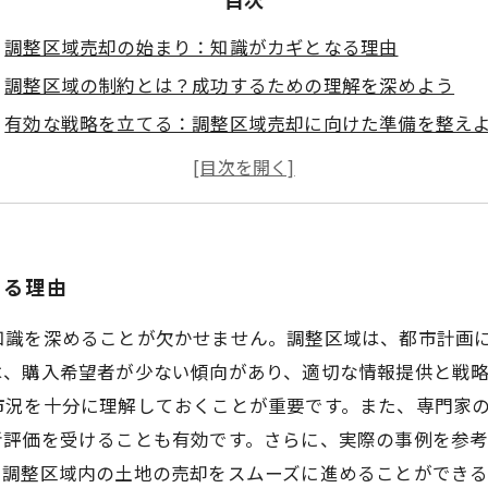
調整区域売却の始まり：知識がカギとなる理由
調整区域の制約とは？成功するための理解を深めよう
有効な戦略を立てる：調整区域売却に向けた準備を整え
専門家のアドバイスを活用する：成功事例から学ぶポイ
売却後の展望：あなたの不動産投資の未来を描こう
調整区域売却の成功法：全体を通して得た教訓と次の一
なる理由
知識を深めることが欠かせません。調整区域は、都市計画
は、購入希望者が少ない傾向があり、適切な情報提供と戦
市況を十分に理解しておくことが重要です。また、専門家
者評価を受けることも有効です。さらに、実際の事例を参
、調整区域内の土地の売却をスムーズに進めることができ