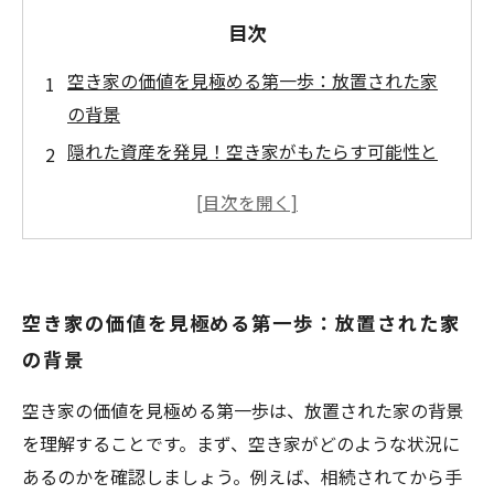
目次
空き家の価値を見極める第一歩：放置された家
の背景
隠れた資産を発見！空き家がもたらす可能性と
は
空き家評価のポイント：専門家が教える判断基
準
空き家の売却を成功させるためのステップバイ
空き家の価値を見極める第一歩：放置された家
ステップガイド
の背景
地域活性化に貢献する空き家の利活用法
実際の成功事例：空き家を売却して得た利益と
空き家の価値を見極める第一歩は、放置された家の背景
は
を理解することです。まず、空き家がどのような状況に
あなたの空き家も価値ある資産にできる！今か
あるのかを確認しましょう。例えば、相続されてから手