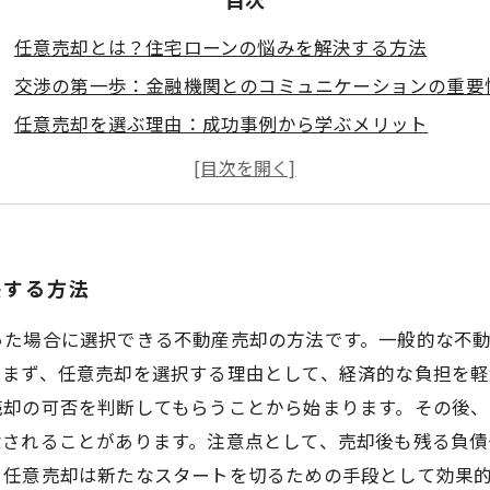
任意売却とは？住宅ローンの悩みを解決する方法
交渉の第一歩：金融機関とのコミュニケーションの重要
任意売却を選ぶ理由：成功事例から学ぶメリット
注意点を押さえよう！任意売却のリスクとその対策
新たなスタートへ：任意売却後の生活を見据える
任意売却の流れをマスターしよう！売却プロセスの全貌
決する方法
った場合に選択できる不動産売却の方法です。一般的な不
。まず、任意売却を選択する理由として、経済的な負担を
売却の可否を判断してもらうことから始まります。その後
除されることがあります。注意点として、売却後も残る負債
。任意売却は新たなスタートを切るための手段として効果