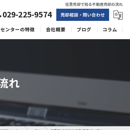
任意売却で知る不動産売却の流れ
029-225-9574
売却相談・問い合わせ
センターの特徴
会社概要
ブログ
コラム
相続
水戸不動産売却相談センター
土地
空き家
流れ
戸建て
収益物件