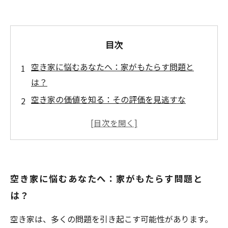
目次
空き家に悩むあなたへ：家がもたらす問題と
は？
空き家の価値を知る：その評価を見逃すな
売却の第一歩：空き家の整理と準備
スムーズな売却のためのポイント：不動産業者
との連携
成功する空き家売却の秘訣：これだけは押さえ
空き家に悩むあなたへ：家がもたらす問題と
たい！
は？
売却後の生活：新たなスタートを切るために
空き家売却のまとめ：未来に向けた賢い選択
空き家は、多くの問題を引き起こす可能性があります。