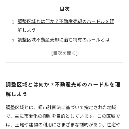
目次
調整区域とは何か？不動産売却のハードルを理
解しよう
調整区域不動産売却に潜む特有のルールとは
価値を最大化するための市場分析と戦略
法律知識がカギ！調整区域での売却時に注意す
べき点
成功の秘訣！調整区域内の不動産をスムーズに
調整区域とは何か？不動産売却のハードルを理
売却する方法
解しよう
売却後に待つ新しい生活の展望と可能性
調整区域売却の成功体験から学ぶ！実践的なア
調整区域とは、都市計画法に基づいて指定された地域
ドバイス
で、主に市街化の抑制を目的としています。この区域で
は、土地や建物の利用にさまざまな制約があり、住宅や