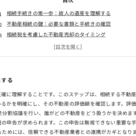
相続手続きの第一歩：故人の遺産を理解する
不動産相続の鍵：必要な書類と手続きの確認
相続税を考慮した不動産売却のタイミング
円滑な不動産売却のためのポイントと注意点
不動産業者との連携：成功する売却への道
相続手続きから得られる教訓：実体験からのアドバイ
心の整理と共に歩む不動産売却の旅
解する
正確に理解することです。このステップは、相続する不動
いるかを明確にし、その不動産の評価額を確認します。評
産分割協議を行い、誰がどの不動産をどう扱うかを決めま
税の申告が求められます。この申告は無視できない重要な
るためには、信頼できる不動産業者との連携がカギとなり