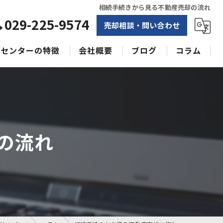
相続手続きから見る不動産売却の流れ
029-225-9574
売却相談・問い合わせ
センターの特徴
会社概要
ブログ
コラム
相続
水戸不動産売却相談センター
土地
空き家
の流れ
戸建て
収益物件