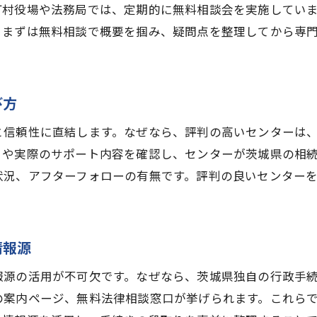
茨城県の相続税や手続きに関するよくある疑問
町村役場や法務局では、定期的に無料相談会を実施してい
相続手続きについて専門家が答えるQ&A集
。まずは無料相談で概要を掴み、疑問点を整理してから専
茨城県で相続税対策を始めるための第一歩
相続手続きのトラブル回避術を茨城県で実践
び方
今後の相続手続きに備える茨城県の最新動向
と信頼性に直結します。なぜなら、評判の高いセンターは
ミや実際のサポート内容を確認し、センターが茨城県の相
状況、アフターフォローの有無です。評判の良いセンター
情報源
報源の活用が不可欠です。なぜなら、茨城県独自の行政手
の案内ページ、無料法律相談窓口が挙げられます。これら