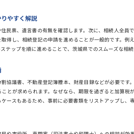
相続手続きで失敗しないための茨城県の注意点
節税対策を考えるなら相続税の基礎を知ろう
かりやすく解説
相続手続きと節税の基本を茨城県で学ぶ
や住民票、遺言書の有無を確認します。次に、相続人全員
茨城県で知っておくべき相続税の基礎知識
を取得し、相続登記の申請を進めることが一般的です。例
相続手続きにおける節税ポイントの実践法
のステップを順に進めることで、茨城県でのスムーズな相続
相続税対策としての相続手続きの重要性
茨城県で使える相続税控除や特例の解説
備
相続手続きから見た将来の節税対策の考え方
分割協議書、不動産登記簿謄本、財産目録などが必要です
相続税申告で失敗しない茨城県の注意点
ることが求められます。なぜなら、期限を過ぎると加算税
相続手続き時の申告ミスを防ぐ茨城県の対策
るケースもあるため、事前に必要書類をリストアップし、
茨城県の相続税申告でやりがちな失敗例
相続手続きにおける期限管理と茨城県の注意
茨城県で相続税申告の際に気をつけたい手順
務局や市役所、専門家（司法書士や税理士）への相談が効