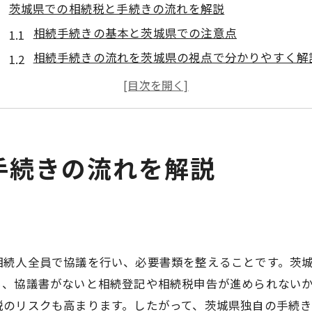
茨城県での相続税と手続きの流れを解説
相続手続きの基本と茨城県での注意点
相続手続きの流れを茨城県の視点で分かりやすく解
茨城県の相続税申告に必要な書類と準備
相続手続きの相談先と茨城県の活用法
茨城県の相続手続きでよくあるトラブル例
相続手続きの地域特有ポイントとその対策
手続きの流れを解説
相続手続きに悩む方必見の茨城県ポイント
茨城県で相続手続きに強い専門家の見分け方
相続手続きに役立つ茨城県の無料相談活用術
茨城県の相続相談センターの評判と選び方
相続人全員で協議を行い、必要書類を整えることです。茨
相続手続きの効率化に役立つ茨城県の情報源
ら、協議書がないと相続登記や相続税申告が進められない
茨城県で相続手続きを進める際の節税視点
税のリスクも高まります。したがって、茨城県独自の手続