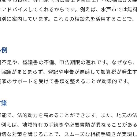
相続手続きの書類不備を防ぐ茨城県の工夫
にアドバイスしてくれるからです。例えば、水戸市では無
個別に案内しています。これらの相談先を活用することで
相続税申告後も安心できる茨城県の確認方法
無料相談を活用した茨城県の相続手続き術
相続手続きの無料相談が茨城県で役立つ理由
ル例
茨城県で相続手続きの相談先を上手に探す方法
相続手続きを無料で相談する際のポイント
通不足や、協議書の不備、申告期限の遅れです。なぜなら
割協議がまとまらず、登記や申告が遅延して加算税が発生
茨城県の相談センターや口コミ情報の活かし方
門家のサポートを受けて書類を整えることが効果的です。
相続手続きの疑問を無料相談で解決するコツ
無料相談後の茨城県での相続手続き具体例
対策
専門家に頼る相続税対策と手続きサポート
可能で、法的効力を高めることができます。また、地元の
相続手続きの専門家選びに役立つ茨城県の情報
。例えば、地域特有の手続きや必要書類が異なることがあ
茨城県で信頼できる相続手続きサポートの特徴
適切な対策を講じることで、スムーズな相続手続きが実現し
相続税対策を専門家に相談するメリット