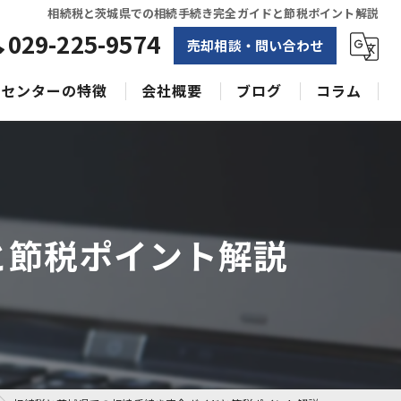
相続税と茨城県での相続手続き完全ガイドと節税ポイント解説
029-225-9574
売却相談・問い合わせ
センターの特徴
会社概要
ブログ
コラム
相続
水戸不動産売却相談センター
土地
空き家
と節税ポイント解説
戸建て
収益物件