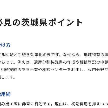
相続手続きをスムーズに進める専門家活用法
相続手続きの費用対効果と茨城県の相談先
必見の茨城県ポイント
専門家に依頼した際の茨城県での実体験紹介
茨城県で安心して進める相続手続きの実践法
相続手続きを確実に進める茨城県の方法
分け方
茨城県で役立つ相続手続きのチェックリスト
ブル回避と手続き効率化の要です。なぜなら、地域特有の
相続手続きを効率化する茨城県の最新情報
からです。例えば、遺産分割協議書の作成や相続登記の申
茨城県で相続トラブルを防ぐための実践法
で相続実績のある士業や相談センターを利用し、専門分野
相続手続き完了後の茨城県での注意事項
現します。
将来のために茨城県で準備すべき相続手続き
相続税と手続きの疑問を解消する最新ガイド
活用術
相続手続きの最新情報を茨城県視点で解説
踏み出す際に非常に有効です。理由は、初期費用を抑えつ