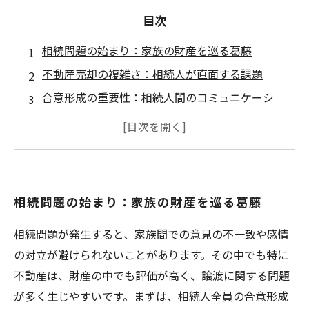
目次
相続問題の始まり：家族の財産を巡る葛藤
不動産売却の複雑さ：相続人が直面する課題
合意形成の重要性：相続人間のコミュニケーシ
ョン術
法的手続きの理解：トラブルを避けるためのポ
イント
実際の成功事例：相続問題を乗り越えた家族の
相続問題の始まり：家族の財産を巡る葛藤
物語
相続問題をスムーズに解決するためのステップ
相続問題が発生すると、家族間での意見の不一致や感情
まとめ
の対立が避けられないことがあります。その中でも特に
不動産は、財産の中でも評価が高く、譲渡に関する問題
が多く生じやすいです。まずは、相続人全員の合意形成