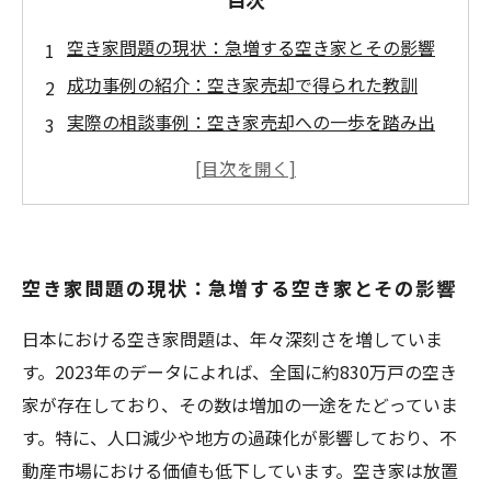
空き家問題の現状：急増する空き家とその影響
成功事例の紹介：空き家売却で得られた教訓
実際の相談事例：空き家売却への一歩を踏み出
す
成功に導くためのポイント：空き家の価値を見
出す
空き家売却を成功させるために知っておくべき
空き家問題の現状：急増する空き家とその影響
こと
未来に向けた空き家問題の解決策を探る
日本における空き家問題は、年々深刻さを増していま
す。2023年のデータによれば、全国に約830万戸の空き
家が存在しており、その数は増加の一途をたどっていま
す。特に、人口減少や地方の過疎化が影響しており、不
動産市場における価値も低下しています。空き家は放置