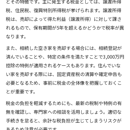
とその特徴です。主に発生する税金としては、譲渡所得
譲渡所得税を抑える空き家売却の手順
税、住民税、復興特別所得税が挙げられます。譲渡所得
売却の流れと手続き上の注意点まとめ
税は、売却によって得た利益（譲渡所得）に対して課さ
れるもので、保有期間が5年を超えるかどうかで税率が異
空き家売却の基本的な流れと準備の進め方
なります。
空き家売却手続きに必要な書類と確認事項
また、相続した空き家を売却する場合には、相続登記が
空き家売却時に起きやすいミスと注意点
済んでいることや、特定の条件を満たすことで3,000万円
空き家売却の流れに沿った段階的なポイン
控除の特例が適用されるケースもあります。住んでいな
ト
い家を売却する際には、固定資産税の清算や確定申告も
専門家に相談したい空き家売却の手続き
必要となるため、事前に税金の全体像を把握しておくこ
管理負担を減らす空き家売却のステップ
とが重要です。
空き家売却による管理負担の軽減方法
税金の負担を軽減するためにも、最新の税制や特例の有
空き家売却の段取りと事前準備の重要性
無を確認し、専門家への相談を活用しましょう。適切な
空き家売却でスムーズに管理から解放され
手続きを怠ると、余計な税負担が生じてしまうリスクが
る
あるため注意が必要です。