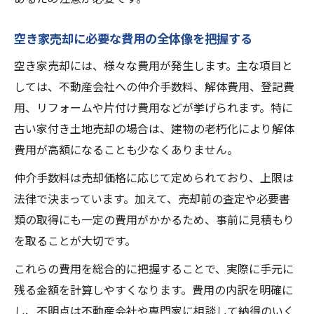
空き家売却の流れで避けたいトラブル事例
空き家売却時に役立つ整理と片付けのコツ
空き家売却に必要な費用の全体像を把握する
費用や解体費用の疑問をスッキリ解決
空き家売却には、様々な費用が発生します。主な項目と
空き家売却でよくある費用の疑問点を解説
しては、不動産会社への仲介手数料、解体費用、登記費
空き家売却時の解体費用とその相場の目安
用、リフォームや片付け費用などが挙げられます。特に
古い家付き土地売却の場合は、建物の老朽化により解体
空き家売却とリフォーム費用の関係につい
費用が高額になることも少なくありません。
て
空き家売却前に必要な費用のチェックポイ
仲介手数料は売却価格に応じて定められており、上限は
ント
法律で決まっています。加えて、売却前の査定や必要書
類の取得にも一定の費用がかかるため、事前に見積もり
空き家売却の費用節約術と注意点を知る
を取ることが大切です。
確定申告時に必要な書類や手順のポイント
空き家売却後の確定申告で必要な書類一覧
これらの費用を総合的に把握することで、実際に手元に
残る金額を計算しやすくなります。費用の内訳を明確に
空き家売却における確定申告の手順を解説
し、不明点は不動産会社や専門家に相談して納得のいく