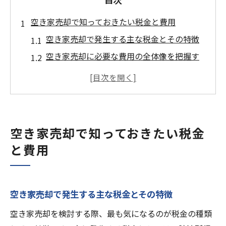
空き家売却で知っておきたい税金と費用
空き家売却で発生する主な税金とその特徴
空き家売却に必要な費用の全体像を把握す
る
空き家売却と譲渡所得税の計算ポイント
空き家売却時に注意したい費用の内訳
空き家売却の際の節税対策の基本知識
空き家売却で知っておきたい税金
譲渡所得税や特別控除の活用方法を解説
と費用
空き家売却時の譲渡所得税の仕組みを解説
空き家売却で利用できる特別控除の条件
3000万円控除を空き家売却で得るための要
空き家売却で発生する主な税金とその特徴
件
空き家売却を検討する際、最も気になるのが税金の種類
空き家売却の特別控除申請時の注意点とは