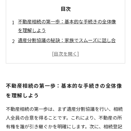
目次
不動産相続の第一歩：基本的な手続きの全体像
を理解しよう
遺産分割協議の秘訣：家族でスムーズに話し合
うためのポイント
名義変更と必要書類：トラブルを防ぐ具体的な
準備方法
相続税申告の注意点：見落としがちな税務の基
不動産相続の第一歩：基本的な手続きの全体像
本と対策
を理解しよう
不動産相続の円満解決へ：実例から学ぶトラブ
ル回避の術
不動産相続の第一歩は、まず遺産分割協議を行い、相続
不動産相続でよくある疑問とその回答まとめ
人全員の合意を得ることです。これにより、不動産の所
初心者でも安心！不動産相続手続きをやさしく
有権を誰が引き継ぐかを明確にします。次に、相続登記