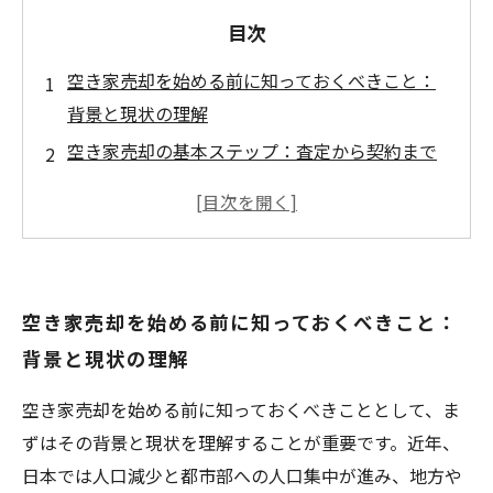
目次
空き家売却を始める前に知っておくべきこと：
背景と現状の理解
空き家売却の基本ステップ：査定から契約まで
の流れを徹底解説
トラブル回避のポイント：売却時に注意すべき
法的手続きと義務
実際の売却活動で押さえたいチェックリストと
空き家売却を始める前に知っておくべきこと：
成功の秘訣
背景と現状の理解
空き家売却の完了まで：スムーズに売却するた
めの総まとめ
空き家売却を始める前に知っておくべきこととして、ま
空き家売却でよくある失敗とは？事例から学ぶ
ずはその背景と現状を理解することが重要です。近年、
注意点
日本では人口減少と都市部への人口集中が進み、地方や