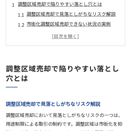
調整区域売却で陥りやすい落とし穴とは
調整区域売却で見落としがちなリスク解説
市街化調整区域売却できない状況の実例
調整区域売却における手続き上の注意点
売買できない調整区域の特徴とその理由
調整区域売却で失敗しないための基本対策
スムーズな調整区域売却準備の進め方
調整区域売却で陥りやすい落とし
調整区域売却準備で押さえるべき流れ
穴とは
調整区域売却を進める際の書類整理術
市街化調整区域専門不動産会社の活用法
調整区域売却準備で必要な事前確認項目
調整区域売却で見落としがちなリスク解説
調整区域売却のための役所手続きポイント
調整区域売却において見落としがちなリスクの一つは、
売却できない調整区域の特徴と対策法
用途制限による取引の制約です。調整区域は市街化を抑