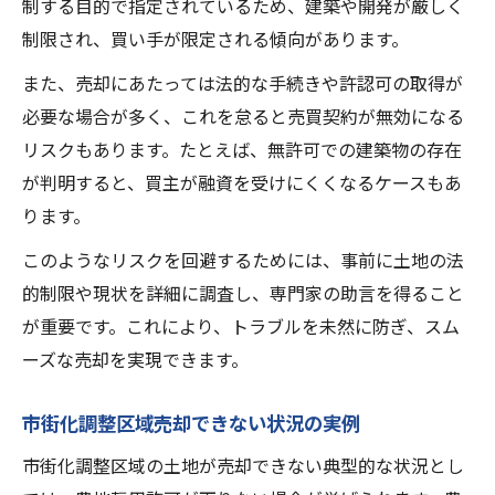
制する目的で指定されているため、建築や開発が厳しく
調整区域売却できない土地の主な特徴
制限され、買い手が限定される傾向があります。
市街化調整区域売買制限を理解しよう
また、売却にあたっては法的な手続きや許認可の取得が
売買できないケースの回避策を徹底解説
必要な場合が多く、これを怠ると売買契約が無効になる
市街化調整区域で売却可能性を判断する方
リスクもあります。たとえば、無許可での建築物の存在
法
が判明すると、買主が融資を受けにくくなるケースもあ
調整区域売却不可能時の具体的な対処法
ります。
成功例に学ぶ調整区域売却のポイント
このようなリスクを回避するためには、事前に土地の法
調整区域売却成功事例から得られる知見
的制限や現状を詳細に調査し、専門家の助言を得ること
市街化調整区域売却したい方必見の体験談
が重要です。これにより、トラブルを未然に防ぎ、スム
調整区域売却のポイントを専門家が伝授
ーズな売却を実現できます。
市街化調整区域手放したい場合の実践策
調整区域売却の流れと成功への工夫
市街化調整区域売却できない状況の実例
市街化調整区域で売却可能性を高める方法
市街化調整区域の土地が売却できない典型的な状況とし
調整区域売却可能性を左右する要素とは