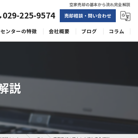
空家売却の基本から流れ完全解説
029-225-9574
売却相談・問い合わせ
センターの特徴
会社概要
ブログ
コラム
相続
水戸不動産売却相談センター
土地
空き家
解説
戸建て
収益物件