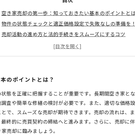
空き家売却の第一歩：知っておきたい基本のポイントと
物件の状態チェックと適正価格設定で失敗なしの準備を
売却活動の進め方と法的手続きをスムーズにするコツ
税金や費用面の注意点を理解して安心取引を実現しよう
空き家売却の全体像を掴んで、成功への流れを完全攻略
空き家売却で押さえておきたい３つの重要ポイントとは
失敗しない！空き家売却の流れをわかりやすく解説
基本のポイントとは？
の状態を正確に把握することが重要です。長期間空き家と
地調査や簡単な修繕の検討が必要です。また、適切な価格
ことで、スムーズな売却が期待できます。売却の流れは、
、最終的に売買契約の締結へと進みます。さらに、売却に
き家売却に臨みましょう。