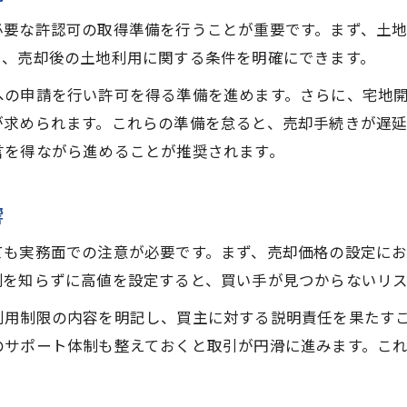
調整区域売却で知るべき開発制限の内容
必要な許認可の取得準備を行うことが重要です。まず、土
開発制限が調整区域売却に及ぼす影響とは
り、売却後の土地利用に関する条件を明確にできます。
調整区域売却で発生しやすいリスクの事例
への申請を行い許可を得る準備を進めます。さらに、宅地
開発制限下での調整区域売却成功の秘訣
が求められます。これらの準備を怠ると、売却手続きが遅
調整区域売却時に使えるリスク回避策
言を得ながら進めることが推奨されます。
都市計画図から見る美浦村の現状と売却
都市計画図を使った調整区域売却の進め方
響
美浦村都市計画図の読み方と調整区域売却
ても実務面での注意が必要です。まず、売却価格の設定に
都市計画図が調整区域売却に与える影響
制を知らずに高値を設定すると、買い手が見つからないリ
調整区域売却時に都市計画図を確認する理由
利用制限の内容を明記し、買主に対する説明責任を果たす
美浦村の計画図が示す調整区域売却の注意点
のサポート体制も整えておくと取引が円滑に進みます。こ