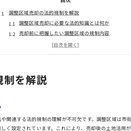
調整区域売却の法的規制を解説
調整区域売却に必要な法的知識とは何か
売却前に把握したい調整区域の規制内容
調整区域売却の許認可取得に向けた準備
調整区域売却時の注意点と実務上の影響
調整区域売却のための行政手続きの流れ
美浦村の都市計画で注意すべき点
規制を解説
美浦村都市計画図から調整区域売却を確認
美浦村地区計画と調整区域売却の関係性
美浦村の都市計画マスタープランを読む意義
か
調整区域売却に影響する都市計画の変更例
法や関連する法的規制の理解が不可欠です。調整区域は市
都市計画図を活用した調整区域売却の対応策
厳しく設定されています。これにより、売却後の土地活用