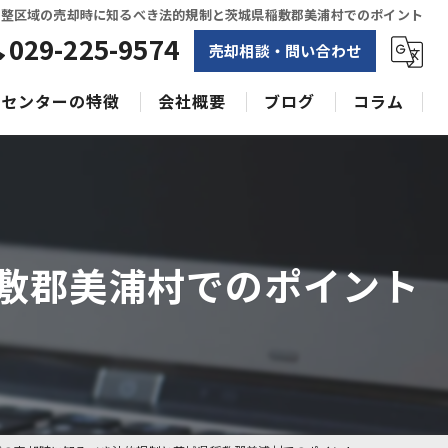
調整区域の売却時に知るべき法的規制と茨城県稲敷郡美浦村でのポイント
029-225-9574
売却相談・問い合わせ
センターの特徴
会社概要
ブログ
コラム
相続
水戸不動産売却相談センター
土地
空き家
敷郡美浦村でのポイント
戸建て
収益物件