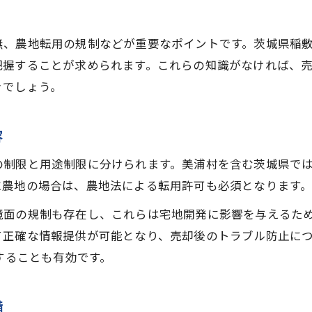
土地売却時に知るべき規制と手続き
土地売却で確認したい調整区域の規制要件
無、農地転用の規制などが重要なポイントです。茨城県稲
調整区域売却に不可欠な行政手続きの全体像
把握することが求められます。これらの知識がなければ、
調整区域売却時の転用申請と注意点
きでしょう。
調整区域売却における許認可取得のポイント
調整区域売却で発生する書類作成のコツ
容
法的な壁を越えて売却を実現する方法
の制限と用途制限に分けられます。美浦村を含む茨城県で
調整区域売却で直面する法的壁を乗り越える手順
に農地の場合は、農地法による転用許可も必須となります
法的規制を理解した調整区域売却の実践例
境面の規制も存在し、これらは宅地開発に影響を与えるた
調整区域売却時に発生する課題と解決策
正確な情報提供が可能となり、売却後のトラブル防止につ
調整区域売却における行政との円滑な調整
することも有効です。
事前準備で防ぐ調整区域売却の法的リスク
開発制限が生む売却時のリスクと対策
備