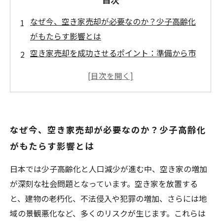
なぜ今、空き家売却が必要なのか？少子高齢化
がもたらす影響とは
空き家売却を成功させるポイント：準備から市
場調査までの流れ
専門家が教える！空き家売却で押さえるべき法
律と注意点
効果的な売却方法とは？空き家を高くスムーズ
なぜ今、空き家売却が必要なのか？少子高齢化
に売るための戦略
がもたらす影響とは
売却完了後に待つ安心の未来：空き家問題の解
決と次のステップ
日本では少子高齢化と人口減少が進む中、空き家の増加
知らなきゃ損！空き家売却で得られるメリット
が深刻な社会問題となっています。空き家を放置する
と活用アイデア
と、建物の老朽化、不法侵入や犯罪の増加、さらには地
空き家売却の成功事例紹介：実際の売却ストー
域の景観悪化など、多くのリスクが生じます。これらは