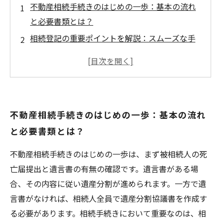
不動産相続手続きのはじめの一歩：基本の流れ
と必要書類とは？
相続登記の重要ポイントを解説：スムーズな手
続きのために押さえるべきこと
遺産分割でよくあるトラブル事例とその回避法
を紹介
相続税の基礎知識：負担を軽減するための対策
不動産相続手続きのはじめの一歩：基本の流れ
とは？
と必要書類とは？
売却前に確認！不動産相続手続き完了までのス
テップまとめ
不動産相続手続きのはじめの一歩は、まず被相続人の死
不動産相続の基本と注意点：法律を理解して安
亡届提出と遺言書の有無の確認です。遺言書がある場
心取引を実現しよう
合、その内容に従い遺産分割が進められます。一方で遺
実例で学ぶ！不動産相続手続き成功の秘訣とト
言書がなければ、相続人全員で遺産分割協議書を作成す
ラブル回避術
る必要があります。相続手続きにおいて重要なのは、相