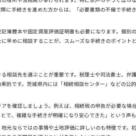
村の役所や法務局が挙げられます。特に水戸市やつくば市
税制改正が相続手続きに与える影響
実際に手続きを進めた方からは、「必要書類の不備で手続
茨城県で最新の相続税情報を確認する
相続手続きの準備で大切なポイント
登記簿謄本や固定資産評価証明書も必要になります。個別
専門家に相談する最適なタイミングとは
士に早めに相談することが、スムーズな手続きのポイント
相続税改正への対応策と準備の進め方
相続税を軽減するための基本知識とは
基礎控除を最大限活用した相続手続き
きる相談先を選ぶことが重要です。税理士や司法書士、弁
配偶者の税額軽減と節税のポイント
効果的です。茨城県内には「相続相談センター」などの公
財産の種類別に異なる相続手続きの注意
みなし財産の非課税枠と手続き方法
リアを確認しましょう。例えば、相続税の申告が必要な場
申告期限を守るための効率的な進め方
ことで、複雑な手続きが明確になり安心できた」という声
実体験から学ぶ相続手続きの落とし穴
、地元ならではの事情や土地評価に詳しいのも特徴です。
相続手続きで生じやすい誤解と対策法