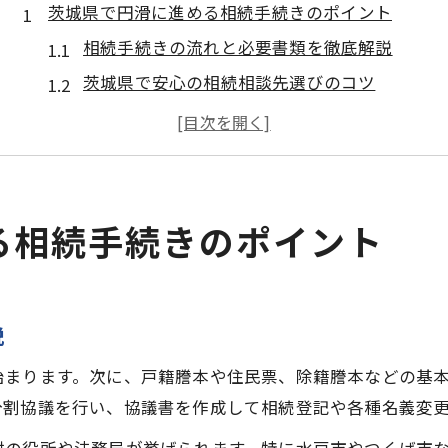
茨城県で円滑に進める相続手続きのポイント
相続手続きの流れと必要書類を徹底解説
茨城県で安心の相続相談先選びのコツ
基礎控除と配偶者控除の活用方法
相続税の申告期限と申告手続きの注意点
専門家と連携する相続手続きの進め方
複雑な税金対策に強い相続手続きを解説
る相続手続きのポイント
相続税対策に役立つ手続きの基本知識
税理士・司法書士の選び方と相談ポイント
相続手続きで見落としがちな税金対策例
説
財産評価と税額計算の注意ポイント
始まります。次に、戸籍謄本や住民票、除籍謄本などの基
税金対策で家族が知っておくべきこと
分割協議を行い、協議書を作成して相続登記や各種名義変
税制変更に備える茨城県の相続準備術