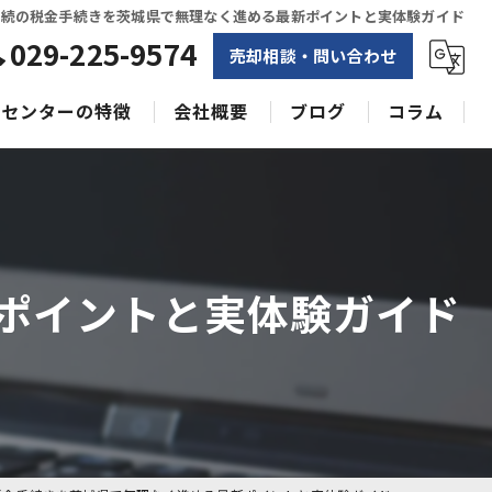
相続の税金手続きを茨城県で無理なく進める最新ポイントと実体験ガイド
029-225-9574
売却相談・問い合わせ
センターの特徴
会社概要
ブログ
コラム
相続
水戸不動産売却相談センター
土地
空き家
ポイントと実体験ガイド
戸建て
収益物件