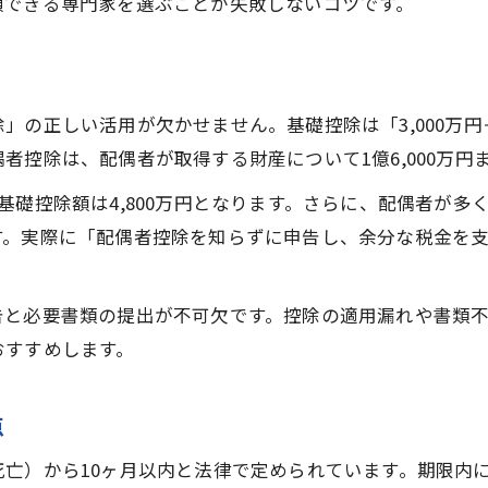
頼できる専門家を選ぶことが失敗しないコツです。
申告書類の不備によるトラブル事例
専門家相談で解決できた相続の課題
税務署対応で失敗しないための準備
」の正しい活用が欠かせません。基礎控除は「3,000万円
家族間トラブルを未然に防ぐ手続き術
者控除は、配偶者が取得する財産について1億6,000万
配偶者に優しい茨城県の相続税対策法
基礎控除額は4,800万円となります。さらに、配偶者が
配偶者の税額軽減を使った相続手続き
す。実際に「配偶者控除を知らずに申告し、余分な税金を
無理なく相続税負担を減らすコツ
。
配偶者控除の適用条件と注意事項
告と必要書類の提出が不可欠です。控除の適用漏れや書類
専門家が教える配偶者のための対策例
おすすめします。
相談先選びで失敗しないポイント
点
亡）から10ヶ月以内と法律で定められています。期限内