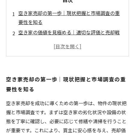
空き家売却の第一歩｜現状把握と市場調査の重
要性を知る
空き家の価値を見極める｜適切な評価と売却戦
略の立て方
法的手続きの基礎知識｜トラブルを避けるため
のポイントとは？
売却方法の選択と実践｜成功への具体的ステッ
空き家売却の第一歩｜現状把握と市場調査の重
プを徹底解説
要性を知る
空き家売却成功の秘訣｜スムーズな取引完了ま
での道のり
空き家売却を成功に導くための第一歩は、物件の現状把
空き家問題を解決するための最新トレンドと対
握と市場調査です。まずは空き家の劣化状況や設備の状
策
態を丁寧に確認し、必要に応じて修繕や清掃を行うこと
初心者でも安心！空き家売却を成功させるため
が重要です。これにより、買主に安心感を与え、売却価