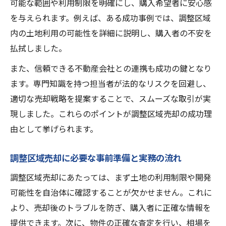
可能な範囲や利用制限を明確にし、購入希望者に安心感
調整区域売却で役立つ実践的な戦略とは何
を与えられます。例えば、ある成功事例では、調整区域
か
内の土地利用の可能性を詳細に説明し、購入者の不安を
築年数が引き立つ調整区域売却の工夫
払拭しました。
築年数を強みに変える調整区域売却の方法
また、信頼できる不動産会社との連携も成功の鍵となり
築浅・築古ごとに異なる調整区域売却の工
ます。専門知識を持つ担当者が法的なリスクを回避し、
夫
適切な売却戦略を提案することで、スムーズな取引が実
現しました。これらのポイントが調整区域売却の成功理
調整区域売却で築年数を活かすアプローチ
由として挙げられます。
築年数別に見る調整区域売却の成功ポイン
ト
調整区域売却に必要な事前準備と実務の流れ
調整区域売却で築年数を魅力に変える秘訣
調整区域売却にあたっては、まず土地の利用制限や開発
住み替えを見据えた一戸建て売却の実践法
可能性を自治体に確認することが欠かせません。これに
住み替え前提の調整区域売却戦略のポイン
より、売却後のトラブルを防ぎ、購入者に正確な情報を
ト
提供できます。次に、物件の正確な査定を行い、相場を