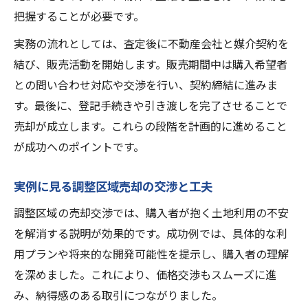
調整区域売却と住み替えを両立させるコツ
把握することが必要です。
住み替え前提での調整区域売却体験談の活
実務の流れとしては、査定後に不動産会社と媒介契約を
用
結び、販売活動を開始します。販売期間中は購入希望者
調整区域売却時の住み替え計画の立て方
との問い合わせ対応や交渉を行い、契約締結に進みま
売却体験談で学ぶ住み替え成功の流れ
す。最後に、登記手続きや引き渡しを完了させることで
失敗しないための調整区域売却ポイント解説
売却が成立します。これらの段階を計画的に進めること
失敗回避のための調整区域売却ポイント総
が成功へのポイントです。
まとめ
実例に見る調整区域売却の交渉と工夫
調整区域売却で注意したい落とし穴と対策
法
調整区域の売却交渉では、購入者が抱く土地利用の不安
体験談で分かる調整区域売却の失敗事例と
を解消する説明が効果的です。成功例では、具体的な利
教訓
用プランや将来的な開発可能性を提示し、購入者の理解
を深めました。これにより、価格交渉もスムーズに進
調整区域売却におけるリスク管理と成功術
み、納得感のある取引につながりました。
調整区域売却を円滑に進めるための心得