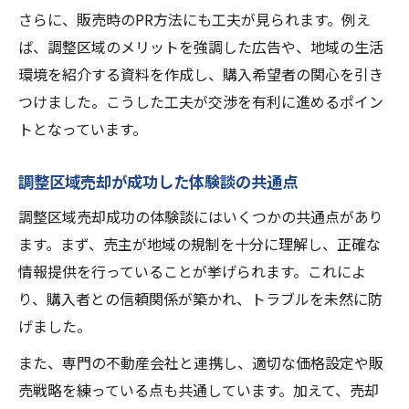
戸建て売却時の不安を乗り越える方法とは
さらに、販売時のPR方法にも工夫が見られます。例え
ば、調整区域のメリットを強調した広告や、地域の生活
調整区域売却で感じる不安の正体と対処法
環境を紹介する資料を作成し、購入希望者の関心を引き
戸建て売却時の不安を解消する調整区域売
つけました。こうした工夫が交渉を有利に進めるポイン
却体験談
トとなっています。
調整区域売却で後悔しないための心構え
調整区域売却時に役立つサポート活用術
調整区域売却が成功した体験談の共通点
体験談で納得できる調整区域売却の進め方
調整区域売却成功の体験談にはいくつかの共通点があり
ます。まず、売主が地域の規制を十分に理解し、正確な
情報提供を行っていることが挙げられます。これによ
り、購入者との信頼関係が築かれ、トラブルを未然に防
げました。
また、専門の不動産会社と連携し、適切な価格設定や販
売戦略を練っている点も共通しています。加えて、売却