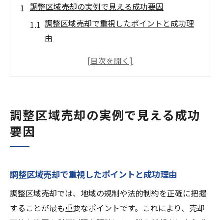
調整区域売却の実例で見える成功要因
調整区域売却で重視したポイントと成功理
由
調整区域売却に必要な事前準備と実務の流
れ
実例に見る調整区域売却の交渉と工夫
調整区域売却が成功した体験談の共通点
調整区域売却の実例で見える成功
調整区域売却の成功事例から得た教訓
要因
一戸建て売却体験談から学ぶ戦略とは
調整区域売却体験談から学ぶ戦略の実際
築年数や立地を活かした調整区域売却の秘
調整区域売却で重視したポイントと成功理由
訣
調整区域売却では、地域の規制や法的制約を正確に把握
調整区域売却の工夫と一戸建て売却体験談
することが最も重要なポイントです。これにより、売却
売却体験談に学ぶ調整区域売却のポイント