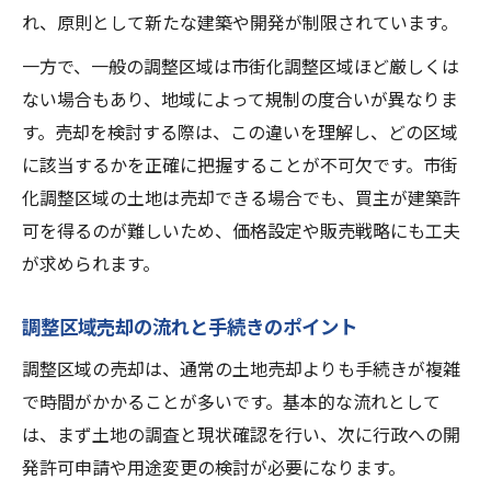
れ、原則として新たな建築や開発が制限されています。
農地調整区域売却の成功術と注意点
農地調整区域売却の特有なハードルとは
一方で、一般の調整区域は市街化調整区域ほど厳しくは
ない場合もあり、地域によって規制の度合いが異なりま
農地調整区域売却で必要な転用手続き
す。売却を検討する際は、この違いを理解し、どの区域
農地調整区域売却の相場と査定のポイント
に該当するかを正確に把握することが不可欠です。市街
農地調整区域売却で失敗しない注意点
化調整区域の土地は売却できる場合でも、買主が建築許
農地調整区域売却のターゲット選定方法
可を得るのが難しいため、価格設定や販売戦略にも工夫
査定方法がわかる調整区域売却入門ガイド
が求められます。
調整区域売却で重要な査定方法の基礎
市街化調整区域査定方法の違いを解説
調整区域売却の流れと手続きのポイント
調整区域売却の査定額が決まる要素とは
調整区域の売却は、通常の土地売却よりも手続きが複雑
調整区域売却の査定で注意すべき点
で時間がかかることが多いです。基本的な流れとして
は、まず土地の調査と現状確認を行い、次に行政への開
調整区域売却の複数査定依頼の活用法
発許可申請や用途変更の検討が必要になります。