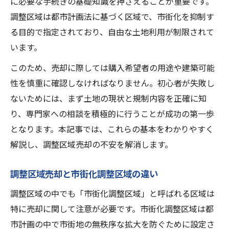
に必要な手続きの基礎知識を押さえることが重要です。
知識
調整区域は都市計画法に基づく区域で、市街化を抑制す
調整区域売却の基本用語と概念を理解
る目的で指定されており、自由な土地利用が制限されて
市街化調整区域売却に必要な許可の種類
います。
調整区域売却前に役所へ確認すべき点
このため、売却に際しては購入希望者の用途や建築可能
農地調整区域売却で注意する手続き
性を慎重に確認しなければなりません。初心者が失敗し
調整区域売却と固定資産税の基礎知識
ないためには、まず土地の現状と規制内容を正確に知
売却できない悩みに寄り添う調整区域売却の方
り、専門家への相談を積極的に行うことが成功の第一歩
法
となります。本記事では、これらの基本をわかりやすく
調整区域売却ができない時の選択肢を提案
解説し、調整区域売却の不安を解消します。
市街化調整区域売却したい方への実践方法
調整区域売却と市街化調整区域の違い
調整区域売却の個人売買と専門会社活用法
調整区域売却できない時の賃貸活用アイデ
調整区域の中でも「市街化調整区域」と呼ばれる区域は
ア
特に売却に関して注意が必要です。市街化調整区域は都
売却できず困った時の調整区域売却相談先
市計画の中で市街地の無秩序な拡大を防ぐために設定さ