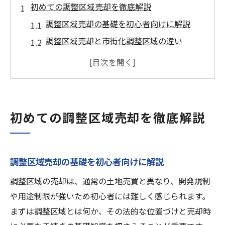
初めての調整区域売却を徹底解説
調整区域売却の基礎を初心者向けに解説
調整区域売却と市街化調整区域の違い
調整区域売却の流れと手続きのポイント
調整区域売却で知っておくべき規制内容
調整区域売却を成功させる準備のコツ
売れない理由から学ぶ調整区域売却のポイント
初めての調整区域売却を徹底解説
調整区域売却が進まない主な理由を解説
調整区域売却で買い手が見つからない背景
調整区域売却と売買相場の関係性について
調整区域売却の基礎を初心者向けに解説
調整区域売却でできないケースの対策方法
調整区域の売却は、通常の土地売買と異なり、開発規制
市街化調整区域売却できない時の工夫点
や用途制限が強いため初心者には難しく感じられます。
まずは調整区域とは何か、その法的な位置づけと売却時
調整区域売却を考えるなら知っておきたい基礎