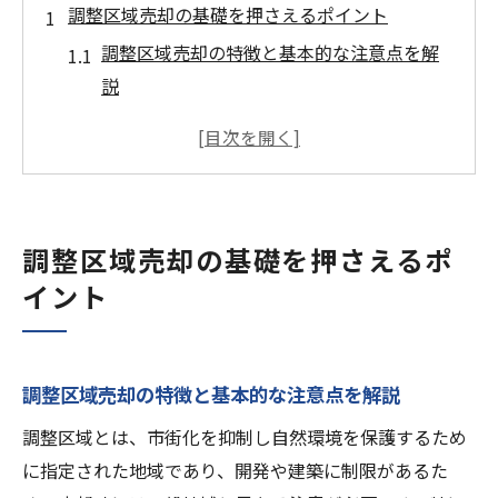
調整区域売却の基礎を押さえるポイント
調整区域売却の特徴と基本的な注意点を解
説
調整区域売却のメリットとデメリットの把
握法
調整区域売却で重視すべき書類と準備の流
れ
調整区域売却の基礎を押さえるポ
調整区域売却の際に必要な法的知識を知る
イント
調整区域売却に強い専門家との連携方法
守谷市で調整区域売却を始める前に考えるべき
こと
調整区域売却の特徴と基本的な注意点を解説
守谷市の調整区域売却に必要な現状分析の
調整区域とは、市街化を抑制し自然環境を保護するため
進め方
に指定された地域であり、開発や建築に制限があるた
調整区域売却前に知りたい市場動向と資産