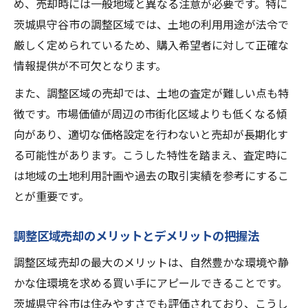
め、売却時には一般地域と異なる注意が必要です。特に
価値
茨城県守谷市の調整区域では、土地の利用用途が法令で
調整区域売却を検討する際の物件の特徴を
厳しく定められているため、購入希望者に対して正確な
確認
情報提供が不可欠となります。
守谷市で調整区域売却を進める際の注意事
また、調整区域の売却では、土地の査定が難しい点も特
項
徴です。市場価値が周辺の市街化区域よりも低くなる傾
調整区域売却経験者が語る事前準備のコツ
向があり、適切な価格設定を行わないと売却が長期化す
調整区域売却がスムーズになる査定の流れ
る可能性があります。こうした特性を踏まえ、査定時に
調整区域売却に適した査定方法の選び方
は地域の土地利用計画や過去の取引実績を参考にするこ
調整区域売却で信頼できる査定業者の見極
とが重要です。
め方
調整区域売却のメリットとデメリットの把握法
調整区域売却時の査定依頼から結果までの
流れ
調整区域売却の最大のメリットは、自然豊かな環境や静
調整区域売却で査定価格を上げる工夫と対
かな住環境を求める買い手にアピールできることです。
策
茨城県守谷市は住みやすさでも評価されており、こうし