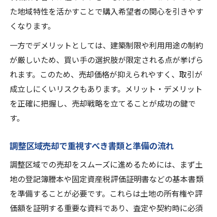
た地域特性を活かすことで購入希望者の関心を引きやす
調整区域売却の査定で重要なポイントを解
くなります。
説
誰でも購入できる？調整区域の制度について解
一方でデメリットとしては、建築制限や利用用途の制約
説
が厳しいため、買い手の選択肢が限定される点が挙げら
れます。このため、売却価格が抑えられやすく、取引が
調整区域売却と購入制限の仕組みを理解す
成立しにくいリスクもあります。メリット・デメリット
る
を正確に把握し、売却戦略を立てることが成功の鍵で
調整区域売却で誰でも買えるのかFAQで確
す。
認
調整区域売却の制度と法的な注意点を整理
調整区域売却で重視すべき書類と準備の流れ
調整区域売却に関わる主な規制とその背景
調整区域での売却をスムーズに進めるためには、まず土
調整区域売却で買主が知っておくべき条件
地の登記簿謄本や固定資産税評価証明書などの基本書類
守谷市調整区域で資産価値を活かす方法とは
を準備することが必要です。これらは土地の所有権や評
調整区域売却で資産価値を高めるリフォー
価額を証明する重要な資料であり、査定や契約時に必須
ム案