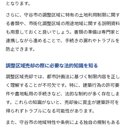
となります。
調整区域売却の資産価値最大化ポイント紹
さらに、守谷市の調整区域に特有の土地利用制限に関す
介
る書類や、市街化調整区域の用途地域に関する説明資料
調整区域売却に活かせる守谷市の魅力を伝
も用意しておくと良いでしょう。書類の準備は専門家と
える
連携しながら進めることで、手続きの漏れやトラブルを
調整区域売却で資産を守るための交渉術
防止できます。
調整区域売却時に役立つ活用事例と実践法
調整区域売却の際に必要な法的知識を知る
売却を検討する人へ調整区域特有の注意点
調整区域売却で注意したい契約書類と手続
調整区域売却では、都市計画法に基づく制限内容を正し
き
く理解することが不可欠です。特に、建築行為の許可要
件や農地転用の手続きなど、法的な制約が多く存在しま
調整区域売却にありがちなトラブル事例を
す。これらの知識がないと、売却後に買主が建築許可を
紹介
得られずトラブルになる可能性があります。
調整区域売却時の買主との交渉ポイント解
説
また、守谷市の地域特性や条例による独自の規制もある