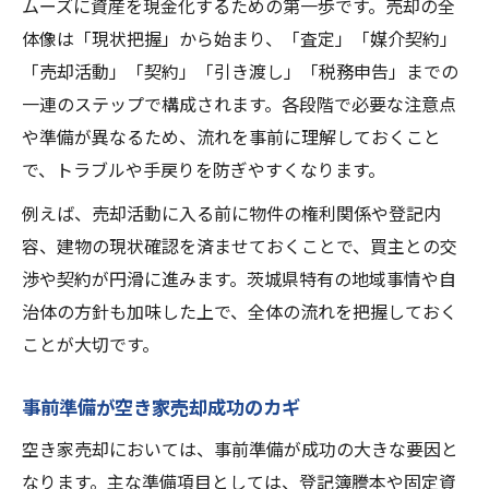
手順を把握して空き家売却に自信を持つ方法
ムーズに資産を現金化するための第一歩です。売却の全
体像は「現状把握」から始まり、「査定」「媒介契約」
空き家売却の手順を段階的に解説
「売却活動」「契約」「引き渡し」「税務申告」までの
不動産会社との媒介契約のポイント
一連のステップで構成されます。各段階で必要な注意点
空き家売却時の内覧対応と交渉方法
や準備が異なるため、流れを事前に理解しておくこと
売買契約書作成時に注意すべき点
で、トラブルや手戻りを防ぎやすくなります。
決済・引き渡しまでの空き家売却準備
例えば、売却活動に入る前に物件の権利関係や登記内
登記から税金まで空き家売却の注意点まとめ
容、建物の現状確認を済ませておくことで、買主との交
空き家売却に必要な登記手続きの基礎知識
渉や契約が円滑に進みます。茨城県特有の地域事情や自
税金対策を踏まえた空き家売却の準備
治体の方針も加味した上で、全体の流れを把握しておく
空き家売却で発生する譲渡所得税のポイン
ことが大切です。
ト
事前準備が空き家売却成功のカギ
確定申告が必要な空き家売却ケースを解説
空き家売却時の名義確認と書類整理の重要
空き家売却においては、事前準備が成功の大きな要因と
性
なります。主な準備項目としては、登記簿謄本や固定資