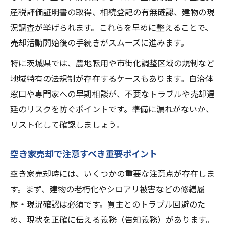
産税評価証明書の取得、相続登記の有無確認、建物の現
空き家売却を効率よく進めるためのコツ
況調査が挙げられます。これらを早めに整えることで、
空き家売却の効率化ポイントを押さえる
売却活動開始後の手続きがスムーズに進みます。
複数業者比較で空き家売却を有利に進める
特に茨城県では、農地転用や市街化調整区域の規制など
空き家売却時に役立つ補助金や制度を活用
地域特有の法規制が存在するケースもあります。自治体
空き家売却の負担を減らす段取り整理術
窓口や専門家への早期相談が、不要なトラブルや売却遅
スムーズな空き家売却へ事前準備の徹底
延のリスクを防ぐポイントです。準備に漏れがないか、
空き家売却時に気を付けたいポイント集
リスト化して確認しましょう。
空き家売却時のリスクと対応策を整理
書類不備を防ぐ空き家売却の進め方
空き家売却で注意すべき重要ポイント
空き家売却で気を付ける個人情報管理
空き家売却時には、いくつかの重要な注意点が存在しま
空き家売却交渉時に注意する点まとめ
す。まず、建物の老朽化やシロアリ被害などの修繕履
空き家売却で発生しやすいトラブル例
歴・現況確認は必須です。買主とのトラブル回避のた
め、現状を正確に伝える義務（告知義務）があります。