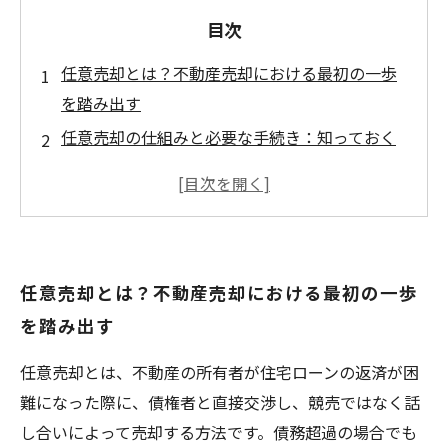
目次
任意売却とは？不動産売却における最初の一歩
を踏み出す
任意売却の仕組みと必要な手続き：知っておく
べき基本知識
専門家に相談！任意売却成功のためのポイント
とは？
債権者との交渉を有利に進める秘訣と注意点
任意売却とは？不動産売却における最初の一歩
任意売却を成功させて新たなスタートを切るま
を踏み出す
での道のり
任意売却のメリット・デメリットを徹底解説！
任意売却とは、不動産の所有者が住宅ローンの返済が困
不動産売却の賢い選択
難になった際に、債権者と直接交渉し、競売ではなく話
任意売却相談で失敗しないために押さえておく
し合いによって売却する方法です。債務超過の場合でも