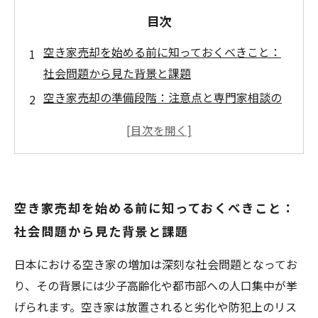
目次
空き家売却を始める前に知っておくべきこと：
社会問題から見た背景と課題
空き家売却の準備段階：注意点と専門家相談の
ポイントを詳解
売却相談から契約手続きまでの流れ：実際のス
テップをストーリーで追う
成功する空き家売却の秘訣：引き渡しまでのチ
空き家売却を始める前に知っておくべきこと：
ェックポイントとは
社会問題から見た背景と課題
売却後の安心を手に入れるために：法的側面と
市場動向から学ぶ
日本における空き家の増加は深刻な社会問題となってお
空き家問題を解決する方法とは？今すぐできる
り、その背景には少子高齢化や都市部への人口集中が挙
売却相談の第一歩
げられます。空き家は放置されると劣化や防犯上のリス