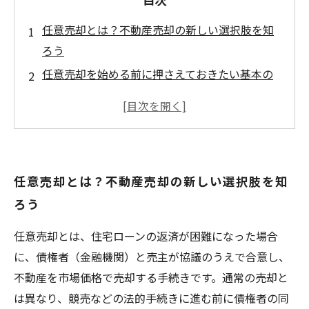
任意売却とは？不動産売却の新しい選択肢を知
ろう
任意売却を始める前に押さえておきたい基本の
手続き
債権者との合意形成がカギ！任意売却の具体的
な進め方
任意売却で得られるメリットと注意すべきデメ
任意売却とは？不動産売却の新しい選択肢を知
リットを解説
ろう
任意売却の成功事例から学ぶ安心して進めるた
めのポイント
任意売却とは、住宅ローンの返済が困難になった場合
任意売却の手続きをスムーズにするための専門
に、債権者（金融機関）と売主が協議のうえで合意し、
家活用法
不動産を市場価格で売却する手続きです。通常の売却と
これで安心！初めての任意売却をわかりやすく
は異なり、競売などの法的手続きに進む前に債権者の同