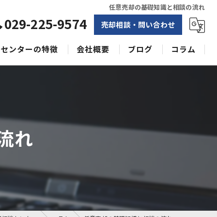
任意売却の基礎知識と相談の流れ
029-225-9574
売却相談・問い合わせ
センターの特徴
会社概要
ブログ
コラム
相続
水戸不動産売却相談センター
土地
空き家
流れ
戸建て
収益物件