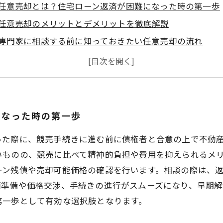
任意売却とは？住宅ローン返済が困難になった時の第一歩
任意売却のメリットとデメリットを徹底解説
専門家に相談する前に知っておきたい任意売却の流れ
実際の相談から売却まで：任意売却成功へのステップ
任意売却で不安を減らし、スムーズに解決するためのポイ
競売を避けるための選択肢としての任意売却とは？
任意売却を考えるあなたへ：知識と相談で安心の不動産売
になった時の第一歩
った際に、競売手続きに進む前に債権者と合意の上で不動
いものの、競売に比べて精神的負担や費用を抑えられるメ
ーン残債や売却可能価格の確認を行います。相談の際は、
類準備や価格交渉、手続きの進行がスムーズになり、早期解
第一歩として有効な選択肢となります。