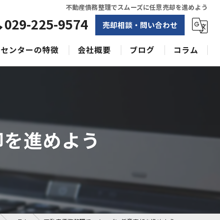
不動産債務整理でスムーズに任意売却を進めよう
029-225-9574
売却相談・問い合わせ
センターの特徴
会社概要
ブログ
コラム
相続
水戸不動産売却相談センター
土地
空き家
却を進めよう
戸建て
収益物件