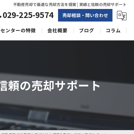
不動産売却で最適な売却方法を提案 | 実績と信頼の売却サポート
029-225-9574
売却相談・問い合わせ
センターの特徴
会社概要
ブログ
コラム
相続
水戸不動産売却相談センター
土地
空き家
と信頼の売却サポート
戸建て
収益物件